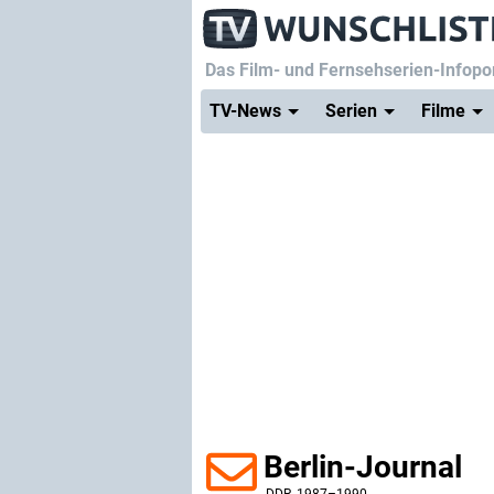
Das Film- und Fernsehserien-Infopor
TV-News
Serien
Filme
Berlin-Journal