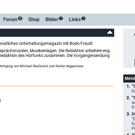
Forum
Shop
Bilder
Links
0
1
1
onatliches Unterhaltungsmagazin mit Bodo Freudl.
esprächsrunden, Musikeinlagen. Die Redaktion arbeitete eng
in-Redaktion des Hörfunks zusammen. Die Vorgängersendung
ehmigung von Michael Reufsteck und Stefan Niggemeier.
Meis
"
K
"
)
a
f
D
"
E
P