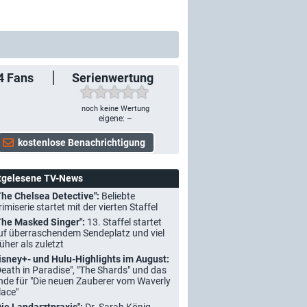
4
Fans
Serienwertung
noch keine Wertung
eigene: –
tgelesene TV-News
The Chelsea Detective":
Beliebte
rimiserie startet mit der vierten Staffel
The Masked Singer":
13. Staffel startet
uf überraschendem Sendeplatz und viel
rüher als zuletzt
isney+- und Hulu-Highlights im August:
Death in Paradise", "The Shards" und das
nde für "Die neuen Zauberer vom Waverly
lace"