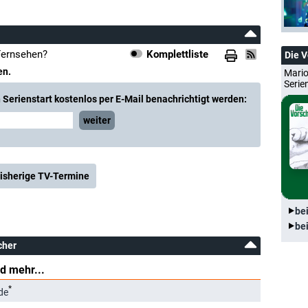
 Fernsehen?
Komplettliste
Die 
en.
Mario
Serie
Serienstart kostenlos per E-Mail benachrichtigt werden:
weiter
isherige TV-Termine
be
be
cher
d mehr...
*
de