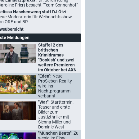
Die Landarztpraxis":
Dr. Sarah König
Caroline Frier) besucht "Team Sonnenhof"
elissa Naschenweng statt DJ Ötzi:
eue Moderatorin für Weihnachtsshow
on ORF und BR
wsübersicht
ste Meldungen
Staffel 2 des
britischen
Krimidramas
"Bookish" und zwei
weitere Premieren
im Oktober bei AXN
"Eden":
Neue
ProSieben-Reality
wird ins
Nachtprogramm
verbannt
"War":
Starttermin,
Teaser und erste
Bilder zum
Justizthriller mit
Sienna Miller und
Dominic West
"München Beats":
Zu
wenig im Flow