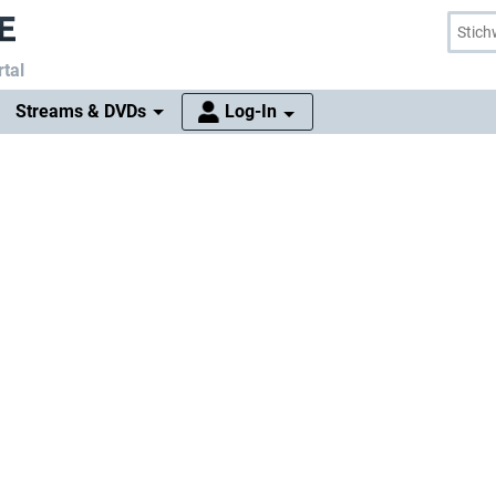
tal
Streams & DVDs
Log-In