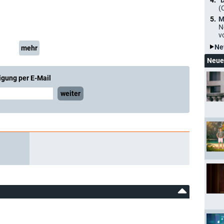
"
(
M
N
v
Ne
mehr
Neue
igung per E-Mail
weiter