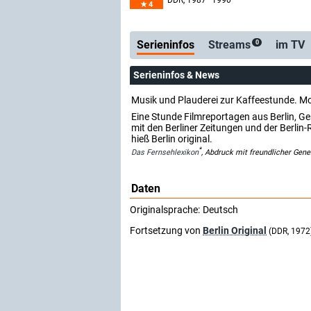
DDR
, 1987–1990
4
Serienticker
koste
Serieninfos
Streams
im TV
0
Serieninfos & News
Musik und Plauderei zur Kaffeestunde. M
Eine Stunde Filmreportagen aus Berlin, G
mit den Berliner Zeitungen und der Berl
hieß Berlin original.
*
Das Fernsehlexikon
, Abdruck mit freundlicher Gen
Daten
Originalsprache:
Deutsch
Fortsetzung von
Berlin Original
(DDR, 1972