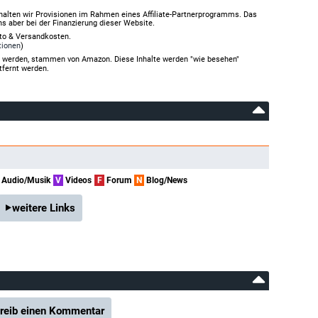
halten wir Provisionen im Rahmen eines Affiliate-Partnerprogramms. Das
ns aber bei der Finanzierung dieser Website.
rto & Versandkosten.
tionen
)
gt werden, stammen von Amazon. Diese Inhalte werden "wie besehen"
tfernt werden.
Audio/Musik
V
Videos
F
Forum
N
Blog/News
weitere Links
reib einen Kommentar