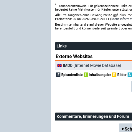
*
Transparenzhinweis: Für gekennzeichnete Links er
bedeutet keine Mehrkosten für Käufer, unterstützt u
Alle Preisangaben ohne Gewähr, Preise ggf. plus Po
Preisstand: 07.08.2026 03:00 GMT+1 (
Mehr Informa
Bestimmte Inhalte, die auf dieser Website angezei
bereitgestellt und können jederzeit geändert oder en
Links
Externe Websites
IMDb
(Internet Movie Database)
E
Episodenliste
I
Inhaltsangabe
B
Bilder
A
Kommentare
, Erinnerungen und Forum
Sch