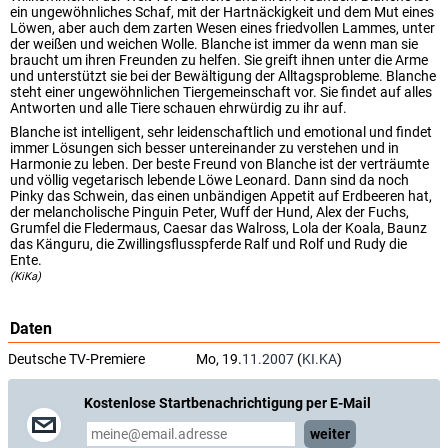
ein ungewöhnliches Schaf, mit der Hartnäckigkeit und dem Mut eines
Löwen, aber auch dem zarten Wesen eines friedvollen Lammes, unter
der weißen und weichen Wolle. Blanche ist immer da wenn man sie
braucht um ihren Freunden zu helfen. Sie greift ihnen unter die Arme
und unterstützt sie bei der Bewältigung der Alltagsprobleme. Blanche
steht einer ungewöhnlichen Tiergemeinschaft vor. Sie findet auf alles
Antworten und alle Tiere schauen ehrwürdig zu ihr auf.
Blanche ist intelligent, sehr leidenschaftlich und emotional und findet
immer Lösungen sich besser untereinander zu verstehen und in
Harmonie zu leben. Der beste Freund von Blanche ist der verträumte
und völlig vegetarisch lebende Löwe Leonard. Dann sind da noch
Pinky das Schwein, das einen unbändigen Appetit auf Erdbeeren hat,
der melancholische Pinguin Peter, Wuff der Hund, Alex der Fuchs,
Grumfel die Fledermaus, Caesar das Walross, Lola der Koala, Baunz
das Känguru, die Zwillingsflusspferde Ralf und Rolf und Rudy die
Ente.
(KiKa)
Daten
Deutsche TV-Premiere
Mo, 19.
11.2007
(
KI.KA
)
Kostenlose Startbenachrichtigung per E-Mail
weiter