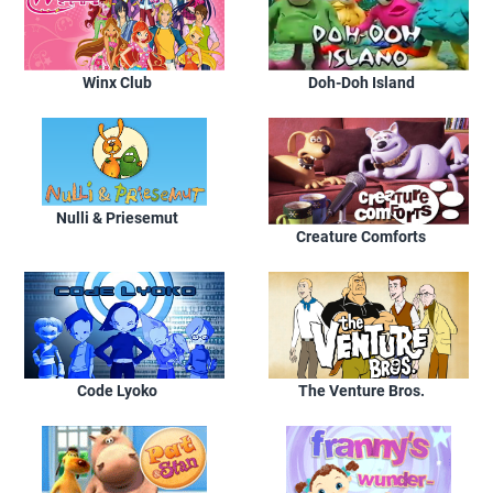
Winx Club
Doh-Doh Island
Nulli & Priesemut
Creature Comforts
Code Lyoko
The Venture Bros.