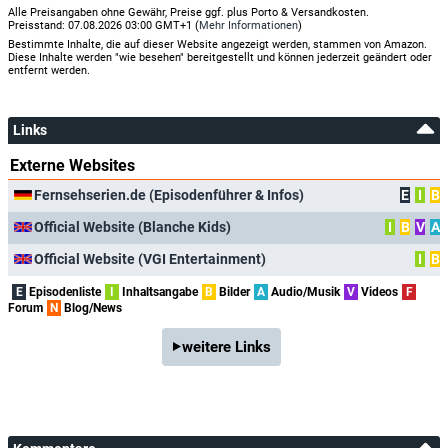
Alle Preisangaben ohne Gewähr, Preise ggf. plus Porto & Versandkosten.
Preisstand: 07.08.2026 03:00 GMT+1 (
Mehr Informationen
)
Bestimmte Inhalte, die auf dieser Website angezeigt werden, stammen von Amazon.
Diese Inhalte werden "wie besehen" bereitgestellt und können jederzeit geändert oder
entfernt werden.
Links
Externe Websites
Fernsehserien.de (Episodenführer & Infos)
E
I
B
Official Website (Blanche Kids)
I
B
V
A
Official Website (VGI Entertainment)
I
B
E
Episodenliste
I
Inhaltsangabe
B
Bilder
A
Audio/Musik
V
Videos
F
Forum
N
Blog/News
weitere Links