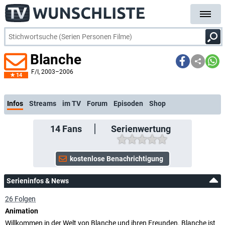
Blanche
F/I
, 2003–2006
14
kostenlo
Infos
Streams
im TV
Forum
Episoden
Shop
14
Fans
Serienwertung
Serieninfos & News
26 Folgen
Animation
Willkommen in der Welt von Blanche und ihren Freunden. Blanche ist