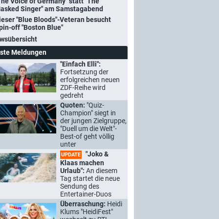
The Voice of Germany" statt "The
asked Singer" am Samstagabend
ieser "Blue Bloods"-Veteran besucht
pin-off "Boston Blue"
wsübersicht
ste Meldungen
"Einfach Elli":
Fortsetzung der
erfolgreichen neuen
ZDF-Reihe wird
gedreht
Quoten:
"Quiz-
Champion" siegt in
der jungen Zielgruppe,
"Duell um die Welt"-
Best-of geht völlig
unter
"Joko &
UPDATE
Klaas machen
Urlaub":
An diesem
Tag startet die neue
Sendung des
Entertainer-Duos
Überraschung:
Heidi
Klums "HeidiFest"