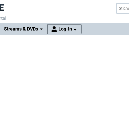
tal
Streams & DVDs
Log-In