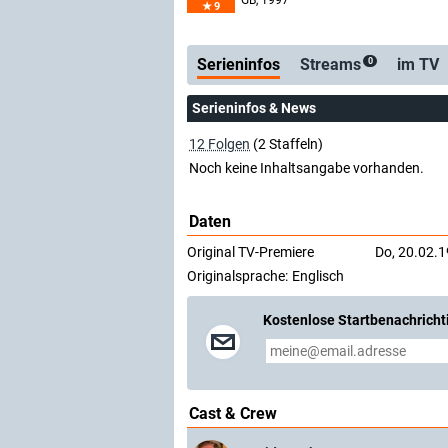
GB
, 1997
9
Serienticker
kostenlo
Serieninfos
Streams
im TV
0
Serieninfos & News
12 Folgen
(2 Staffeln)
Noch keine Inhaltsangabe vorhanden.
Daten
Original TV-Premiere
Do, 20.02.
Originalsprache:
Englisch
Kostenlose Startbenachricht
Cast & Crew