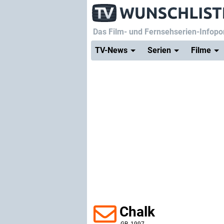
Das Film- und Fernsehserien-Infopor
TV-News
Serien
Filme
Chalk