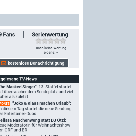
9
Fans
Serienwertung
noch keine Wertung
eigene: –
tgelesene TV-News
The Masked Singer":
13. Staffel startet
uf überraschendem Sendeplatz und viel
rüher als zuletzt
"Joko & Klaas machen Urlaub":
PDATE
n diesem Tag startet die neue Sendung
es Entertainer-Duos
elissa Naschenweng statt DJ Ötzi:
eue Moderatorin für Weihnachtsshow
on ORF und BR