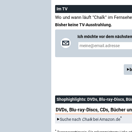
Im TV
Wo und wann läuft "Chalk" im Fernseh
Bisher keine TV-Ausstrahlung.
Ich möchte vor dem nächsten 
b
Shophighlights
: DVDs, Blu-ray-Discs, Bü
DVDs, Blu-ray-Discs, CDs, Bücher un
*
Suche nach
Chalk
bei Amazon.de
*