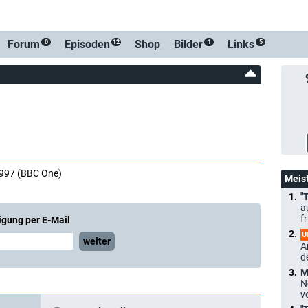
Forum
Episoden
Shop
Bilder
Links
0
12
1
5
1997 (BBC One)
Meis
"
a
f
igung per E-Mail
U
weiter
A
d
M
N
v