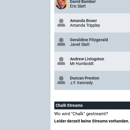
David Bamber
Eric Slatt
Amanda Boxer
Amanda Trippley
Geraldine Fitzgerald
Janet Slatt
Andrew Livingston
Mr Humboldt
Duncan Preston
J.F. Kennedy
Chalk Streams
Wo wird "Chalk" gestreamt?
Leider derzeit keine Streams vorhanden.