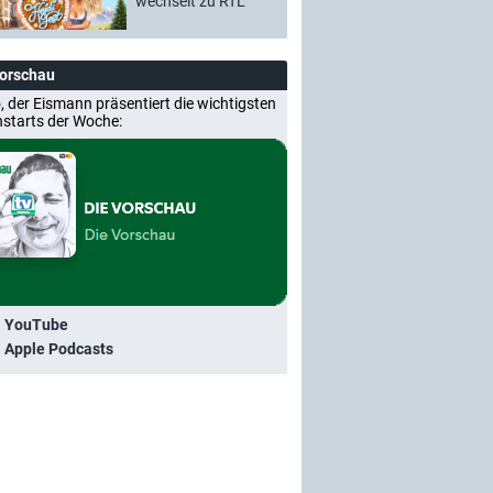
wechselt zu RTL
Vorschau
, der Eismann präsentiert die wichtigsten
nstarts der Woche:
i YouTube
i Apple Podcasts