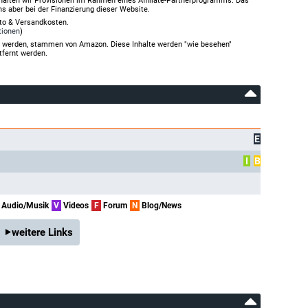
halten wir Provisionen im Rahmen eines Affiliate-Partnerprogramms. Das
ns aber bei der Finanzierung dieser Website.
rto & Versandkosten.
tionen
)
gt werden, stammen von Amazon. Diese Inhalte werden "wie besehen"
tfernt werden.
E
I
B
Audio/Musik
V
Videos
F
Forum
N
Blog/News
weitere Links