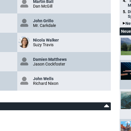
"
Martin Ball
M
Dan McGill
D
S
John Grillo
Ne
Mr. Carkdale
Neue
Nicola Walker
Suzy Travis
Damien Matthews
Jason Cockfoster
John Wells
Richard Nixon