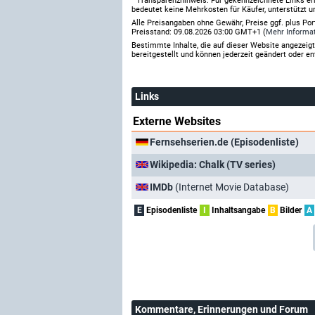
Transparenzhinweis: Für gekennzeichnete Links er
bedeutet keine Mehrkosten für Käufer, unterstützt u
Alle Preisangaben ohne Gewähr, Preise ggf. plus Po
Preisstand: 09.08.2026 03:00 GMT+1 (
Mehr Informa
Bestimmte Inhalte, die auf dieser Website angezei
bereitgestellt und können jederzeit geändert oder en
Links
Externe Websites
Fernsehserien.de (Episodenliste)
Wikipedia: Chalk (TV series)
IMDb
(Internet Movie Database)
E
Episodenliste
I
Inhaltsangabe
B
Bilder
A
Kommentare
, Erinnerungen und Forum