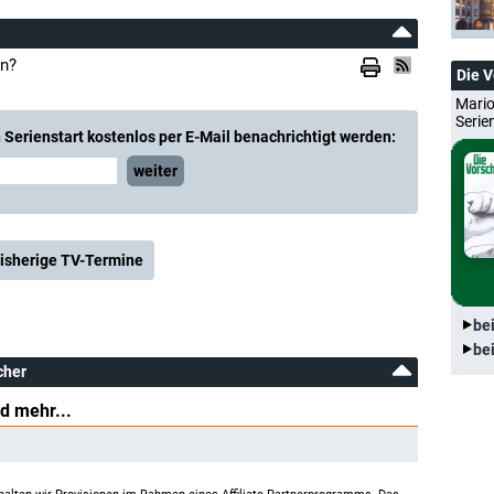
en?
Die 
Mario
Serie
Serienstart kostenlos per E-Mail benachrichtigt werden:
weiter
isherige TV-Termine
be
be
cher
d mehr...