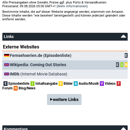
Alle Preisangaben ohne Gewähr, Preise ggf. plus Porto & Versandkosten.
Preisstand: 09.08.2026 03:00 GMT+1 (
Mehr Informationen
)
Bestimmte Inhalte, die auf dieser Website angezeigt werden, stammen von Amazon.
Diese Inhalte werden "wie besehen" bereitgestellt und können jederzeit geändert oder
entfernt werden.
Links
Externe Websites
Fernsehserien.de (Episodenliste)
E
Wikipedia: Coming Out Stories
E
I
B
IMDb
(Internet Movie Database)
E
Episodenliste
I
Inhaltsangabe
B
Bilder
A
Audio/Musik
V
Videos
F
Forum
N
Blog/News
weitere Links
Kommentare