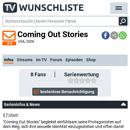
Coming Out Stories
USA
, 2006
8
Infos
Streams
im TV
Forum
Episoden
Shop
8
Fans
Serienwertung
Serieninfos & News
8 Folgen
"Coming Out Stories" begleitet einfühlsam seine Protagonisten auf
dem Weg, sich ihre sexuelle Identität einzugestehen und offen damit