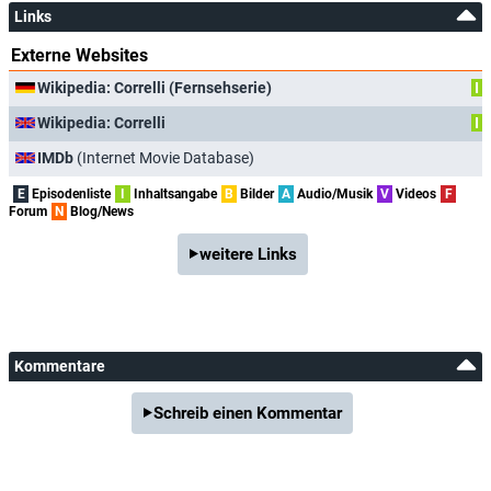
Links
Externe Websites
Wikipedia: Correlli (Fernsehserie)
I
Wikipedia: Correlli
I
IMDb
(Internet Movie Database)
E
Episodenliste
I
Inhaltsangabe
B
Bilder
A
Audio/Musik
V
Videos
F
Forum
N
Blog/News
weitere Links
Kommentare
Schreib einen Kommentar