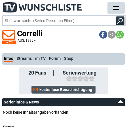
Correlli
AUS
, 1995–
20
kostenlose E-Mail-Benachrichtigung bei Streaming- oder TV-Start
Infos
Streams
im TV
Forum
Shop
20
Fans
Serienwertung
Serieninfos & News
Noch keine Inhaltsangabe vorhanden.