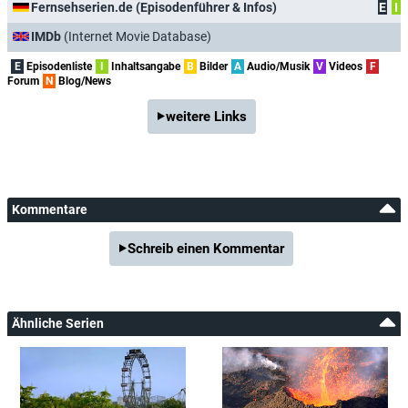
Fernsehserien.de (Episodenführer & Infos)
E
I
IMDb
(Internet Movie Database)
E
Episodenliste
I
Inhaltsangabe
B
Bilder
A
Audio/Musik
V
Videos
F
Forum
N
Blog/News
weitere Links
Kommentare
Schreib einen Kommentar
Ähnliche Serien