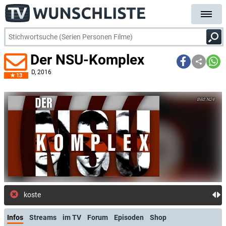
Der NSU-Komplex
D
, 2016
13
N24
kostenlose E-Mail-Ben
Infos
Streams
im TV
Forum
Episoden
Shop