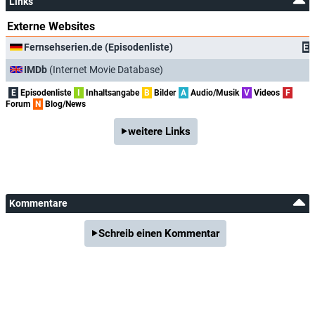
Links
Externe Websites
Fernsehserien.de (Episodenliste)
E
IMDb
(Internet Movie Database)
E
Episodenliste
I
Inhaltsangabe
B
Bilder
A
Audio/Musik
V
Videos
F
Forum
N
Blog/News
weitere Links
Kommentare
Schreib einen Kommentar