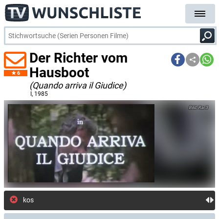
Der Richter vom
Hausboot
6
(Quando arriva il Giudice)
I
, 1985
Rai 3
kostenlose E