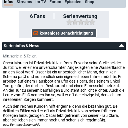
Infos
Streams
im TV
Forum
Episoden
Shop
6
Fans
Serienwertung
Serieninfos & News
Miniserie in 5 Teilen
Oscar Moreno ist Privatdetektiv in Rom. Er verlor seine Stelle bei der
Justiz, weil er einem unverschämten Angeklagten eine Wasserflasche
an den Kopf warf. Oscar ist ein unbestechlicher Mann, der in kein
Schema paßt und nun endlich sein eigenes Leben führen möchte. Er
arbeitet auf einem Hausboot am Ufer des Tibers, das seinem Onkel
Toni gehört, der dort ein Restaurant und einen Fitnessclub betreibt.
An der Tür zu seinem baufälligen Büro steht schlicht Richter. Auch die
Leute vom Fluß nennen ihn so, weil er oft der einzige ist, der sich um
ihre kleinen Sorgen kümmert.
Auch den reichen Kunden hilft er gerne, denn die bezahlen gut. Bei
delikaten Fällen wird er oft als Privatdetektiv von seinen früheren
Kollegen hinzugezogen. Oscar lebt getrennt von seiner Frau Clara,
aber sie lieben sich immer noch und sehen sich regelmäßig.
aus: Der neue Serienguide