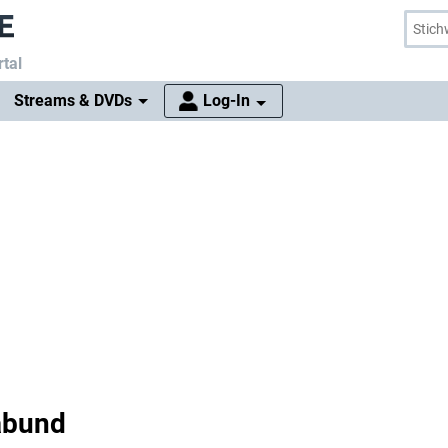
tal
Streams & DVDs
Log-In
abund