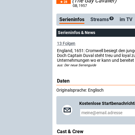
(The Gay Cavalier)
28
Serienticker
kostenlose
GB
, 1957
Serieninfos
Streams
im TV
0
Serieninfos & News
13 Folgen
England, 1651: Cromwell besiegt den junge
Doch Captain Duval steht treu und loyal z
Unternehmungen wo er kann und bereitet 
aus: Der neue Serienguide
Daten
Originalsprache:
Englisch
Kostenlose Startbenachricht
Cast & Crew