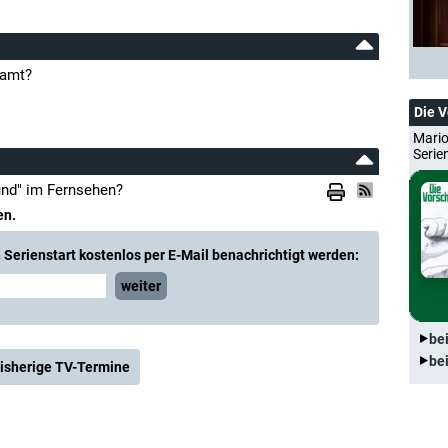
eamt?
Die 
Mario
Serie
nd" im Fernsehen?
en.
Serienstart kostenlos per E-Mail benachrichtigt werden:
weiter
be
be
isherige TV-Termine