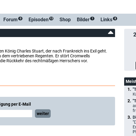
Forum
Episoden
Shop
Bilder
Links
0
13
1
8
n König Charles Stuart, der nach Frankreich ins Exil geht.
u dem vertriebenen Regenten. Er stört Cromwells
die Rückkehr des rechtmäßigen Herrschers vor.
Meis
"
K
"
igung per E-Mail
a
f
weiter
D
"
E
P