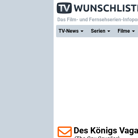
Das Film- und Fernsehserien-Infopor
TV-News
Serien
Filme
Des Königs Vag