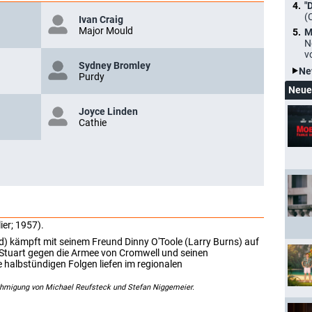
"
(
Ivan Craig
Major Mould
M
N
v
Sydney Bromley
Ne
Purdy
Neue
Joyce Linden
Cathie
ier; 1957).
) kämpft mit seinem Freund Dinny O'Toole (Larry Burns) auf
s Stuart gegen die Armee von Cromwell und seinen
e halbstündigen Folgen liefen im regionalen
ehmigung von Michael Reufsteck und Stefan Niggemeier.