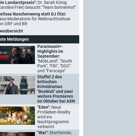
Die Landarztpraxis":
Dr. Sarah König
Caroline Frier) besucht "Team Sonnenhof"
elissa Naschenweng statt DJ Ötzi:
eue Moderatorin für Weihnachtsshow
on ORF und BR
wsübersicht
ste Meldungen
Paramount+-
Highlights im
September:
"MobLand", "South
Park", "FBI", "DOC"
und "Farscape"
Staffel 2 des
britischen
Krimidramas
"Bookish" und zwei
weitere Premieren
im Oktober bei AXN
"Eden":
Neue
ProSieben-Reality
wird ins
Nachtprogramm
verbannt
"War":
Starttermin,