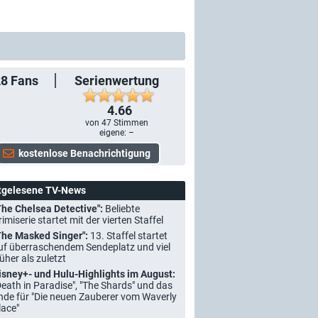
28
Fans
Serienwertung
4.66
von
47
Stimmen
eigene: –
tgelesene TV-News
The Chelsea Detective":
Beliebte
rimiserie startet mit der vierten Staffel
The Masked Singer":
13. Staffel startet
uf überraschendem Sendeplatz und viel
rüher als zuletzt
isney+- und Hulu-Highlights im August:
Death in Paradise", "The Shards" und das
nde für "Die neuen Zauberer vom Waverly
lace"