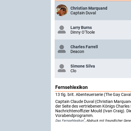
Christian Marquand
Captain Duval
Larry Burns
Dinny O'Toole
Charles Farrell
Deacon
Simone Silva
Clo
Fernsehlexikon
13 tlg. brit. Abenteuerserie (The Gay Caval
Captain Claude Duval (Christian Marquand
der Seite des vertriebenen Königs Charle
Nachrichtenoffizier Mould (Ivan Craig). Di
Vorabendprogramm.
*
Das Fernsehlexikon
, Abdruck mit freundlicher Gen