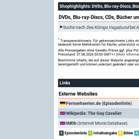
Shophighlights
: DVDs, Blu-ray-Discs, Bü
DVDs, Blu-ray-Discs, CDs, Bücher un
Suche nach
Des Königs Vagabund
bei 
*
Transparenzhinweis: Für gekennzeichnete Links er
bedeutet keine Mehrkosten für Käufer, unterstützt u
Alle Preisangaben ohne Gewähr, Preise ggf. plus Po
Preisstand: 07.08.2026 03:00 GMT+1 (
Mehr Informa
Bestimmte Inhalte, die auf dieser Website angezei
bereitgestellt und können jederzeit geändert oder en
Links
Externe Websites
Fernsehserien.de (Episodenliste)
Wikipedia: The Gay Cavalier
IMDb
(Internet Movie Database)
E
Episodenliste
I
Inhaltsangabe
B
Bilder
A