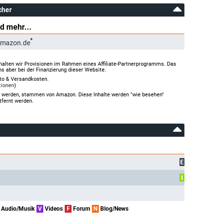
cher
d mehr...
*
Amazon.de
halten wir Provisionen im Rahmen eines Affiliate-Partnerprogramms. Das
ns aber bei der Finanzierung dieser Website.
rto & Versandkosten.
tionen
)
gt werden, stammen von Amazon. Diese Inhalte werden "wie besehen"
tfernt werden.
E
I
Audio/Musik
V
Videos
F
Forum
N
Blog/News