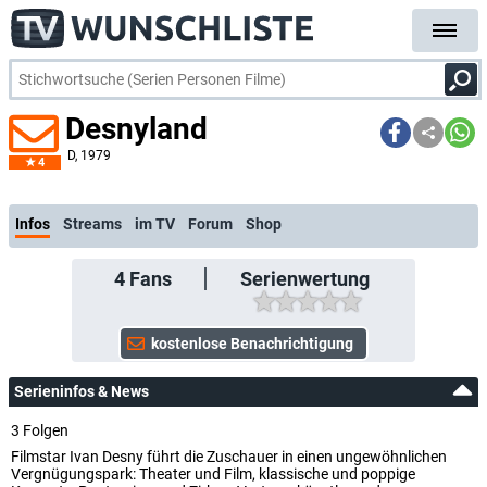
Desnyland
D
, 1979
4
kostenlose E-Mail-Benachrichtigung bei Streaming- oder TV-Start
Infos
Streams
im TV
Forum
Shop
4
Fans
Serienwertung
Serieninfos & News
3 Folgen
Filmstar Ivan Desny führt die Zuschauer in einen ungewöhnlichen
Vergnügungspark: Theater und Film, klassische und poppige