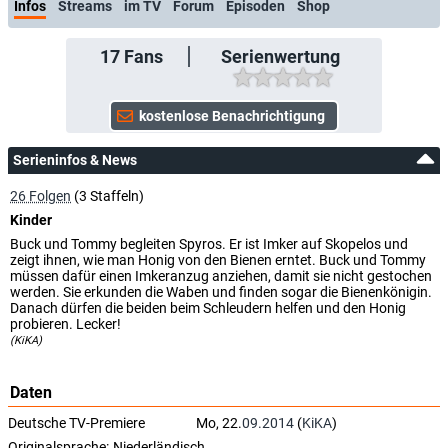
Infos
Streams
im TV
Forum
Episoden
Shop
17
Fans
Serienwertung
Serieninfos & News
26 Folgen
(3 Staffeln)
Kinder
Buck und Tommy begleiten Spyros. Er ist Imker auf Skopelos und
zeigt ihnen, wie man Honig von den Bienen erntet. Buck und Tommy
müssen dafür einen Imkeranzug anziehen, damit sie nicht gestochen
werden. Sie erkunden die Waben und finden sogar die Bienenkönigin.
Danach dürfen die beiden beim Schleudern helfen und den Honig
probieren. Lecker!
(KiKA)
Daten
Deutsche TV-Premiere
Mo, 22.
09.2014
(
KiKA
)
Originalsprache:
Niederländisch