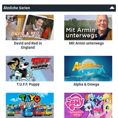
Ähnliche Serien
David and Red in
Mit Armin unterwegs
England
T.U.F.F. Puppy
Alpha & Omega