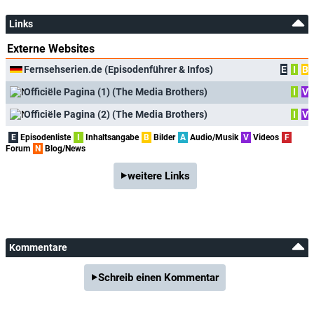
Links
Externe Websites
Fernsehserien.de (Episodenführer & Infos)
E
I
B
Officiële Pagina (1) (The Media Brothers)
I
V
Officiële Pagina (2) (The Media Brothers)
I
V
E
Episodenliste
I
Inhaltsangabe
B
Bilder
A
Audio/Musik
V
Videos
F
Forum
N
Blog/News
weitere Links
Kommentare
Schreib einen Kommentar