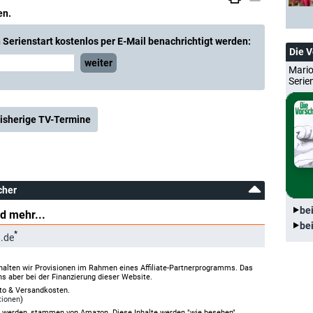
en.
Serienstart kostenlos per E-Mail benachrichtigt werden:
Die 
weiter
Mario
Serie
isherige TV-Termine
cher
be
d mehr...
be
*
.de
halten wir Provisionen im Rahmen eines Affiliate-Partnerprogramms. Das
ns aber bei der Finanzierung dieser Website.
rto & Versandkosten.
tionen
)
gt werden, stammen von Amazon. Diese Inhalte werden "wie besehen"