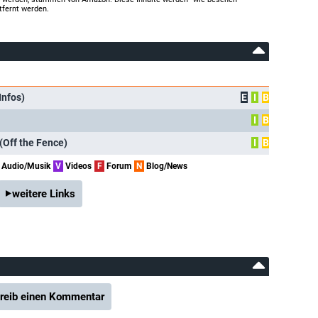
tfernt werden.
Infos)
E
I
B
I
B
(Off the Fence)
I
B
Audio/Musik
V
Videos
F
Forum
N
Blog/News
weitere Links
reib einen Kommentar