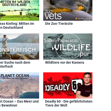
eas Kieling: Mitten im
Die Zoo-Tierärzte
en Deutschland
der Suche nach dem
Wildtiere vor der Kamera
terfisch
et Ocean – Das Meer und
Deadly 60 - Die gefährlichsten
e Bewohner
Tiere der Welt