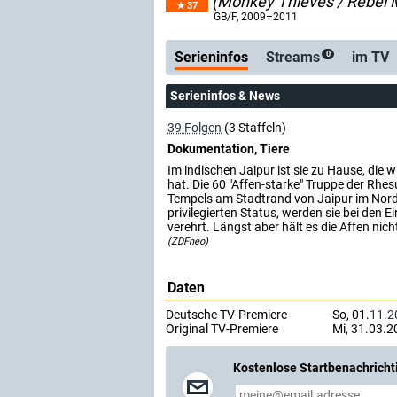
(Monkey Thieves / Rebel
37
Serienticker
kostenlose E-Mail
GB/F
, 2009–2011
Serieninfos
Streams
im TV
0
Serieninfos & News
39 Folgen
(3 Staffeln)
Dokumentation, Tiere
Im indischen Jaipur ist sie zu Hause, die 
hat. Die 60 "Affen-starke" Truppe der Rh
Tempels am Stadtrand von Jaipur im Nordw
privilegierten Status, werden sie bei de
verehrt. Längst aber hält es die Affen ni
(ZDFneo)
Daten
Deutsche TV-Premiere
So, 01.
11.2
Original TV-Premiere
Mi, 31.03.2
Kostenlose Startbenachricht