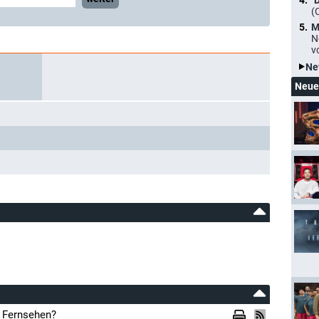
"
(
M
N
v
Ne
Neue
m Fernsehen?