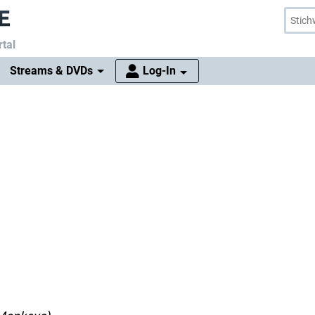
tal
Streams & DVDs
Log-In