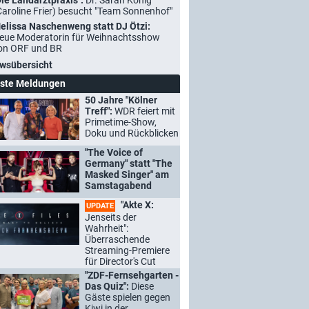
Die Landarztpraxis":
Dr. Sarah König
Caroline Frier) besucht "Team Sonnenhof"
elissa Naschenweng statt DJ Ötzi:
eue Moderatorin für Weihnachtsshow
on ORF und BR
wsübersicht
ste Meldungen
50 Jahre "Kölner
Treff":
WDR feiert mit
Primetime-Show,
Doku und Rückblicken
"The Voice of
Germany" statt "The
Masked Singer" am
Samstagabend
"Akte X:
UPDATE
Jenseits der
Wahrheit":
Überraschende
Streaming-Premiere
für Director's Cut
"ZDF-Fernsehgarten -
Das Quiz":
Diese
Gäste spielen gegen
Kiwi in der