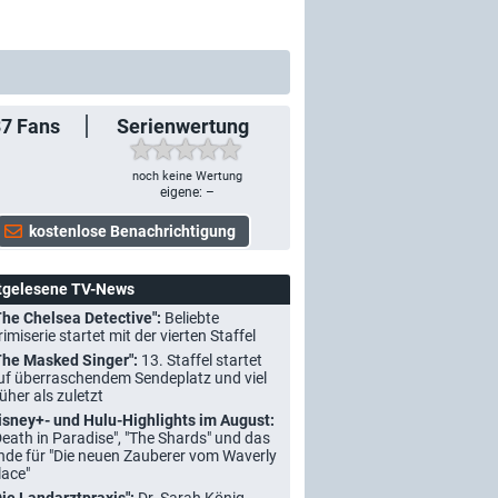
37
Fans
Serienwertung
noch keine Wertung
eigene: –
tgelesene TV-News
The Chelsea Detective":
Beliebte
rimiserie startet mit der vierten Staffel
The Masked Singer":
13. Staffel startet
uf überraschendem Sendeplatz und viel
rüher als zuletzt
isney+- und Hulu-Highlights im August:
Death in Paradise", "The Shards" und das
nde für "Die neuen Zauberer vom Waverly
lace"