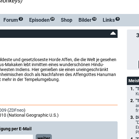
 Monkeys)
-Ben
Forum
Episoden
Shop
Bilder
Links
2
39
10
9
wildeste und gesetzloseste Horde Affen, die die Welt je gesehen
esus-Makaken lebt inmitten eines wunderschönen Hindu-
esten Indiens. Hier genießen sie einen uneingeschränkt
n Einheimischen doch als Nachfahren des Affengottes Hanuman
cht mehr in der Tempelumgebung.
Meis
"
K
"
a
009
(
ZDFneo
)
f
010 (National Geographic U.S.)
D
"
E
igung per E-Mail
P
weiter