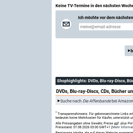
Keine TV-Termine in den nächsten Woch
Ich möchte vor dem nächsten 
b
Shophighlights
: DVDs, Blu-ray-Discs, Bü
DVDs, Blu-ray-Discs, CDs, Bücher un
Suche nach
Die Affenbande
bei Amazon
*
Transparenzhinweis: Für gekennzeichnete Links er
bedeutet keine Mehrkosten für Käufer, unterstützt u
Alle Preisangaben ohne Gewähr, Preise ggf. plus Po
Preisstand: 07.08.2026 03:00 GMT+1 (
Mehr Informa
Bestimmte Inhalte, die auf dieser Website angezei