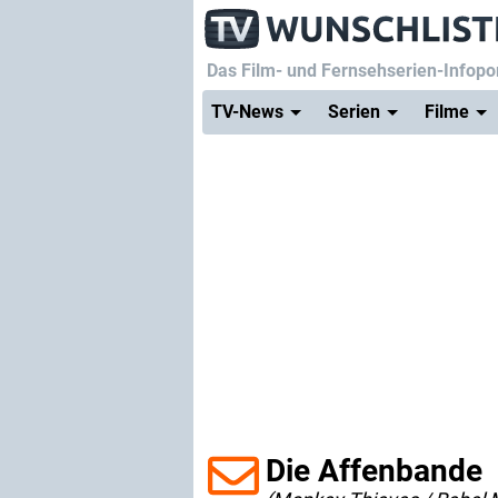
Das Film- und Fernsehserien-Infopor
TV-News
Serien
Filme
Die Affenbande