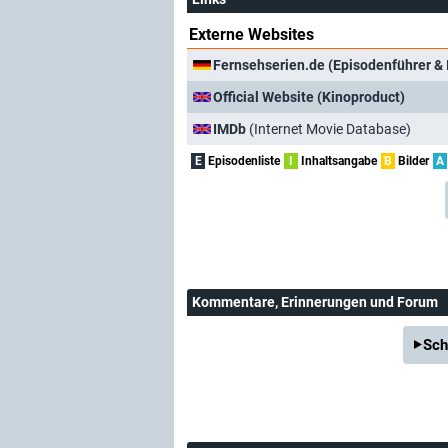
Externe Websites
Fernsehserien.de (Episodenführer & 
Official Website (Kinoproduct)
IMDb
(Internet Movie Database)
E
Episodenliste
I
Inhaltsangabe
B
Bilder
A
Kommentare
, Erinnerungen und Forum
Sch