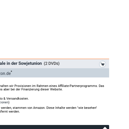
*
ale in der Sowjetunion
(2 DVDs)
*
zon.de
halten wir Provisionen im Rahmen eines Affiliate-Partnerprogramms. Das
ns aber bei der Finanzierung dieser Website.
rto & Versandkosten.
tionen
)
gt werden, stammen von Amazon. Diese Inhalte werden "wie besehen"
tfernt werden.