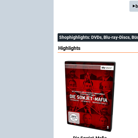
b
Shophighlights
: DVDs, Blu-ray-Discs, Bü
Highlights
Die Sowjet-Mafia