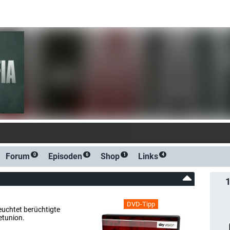
-Benachrichtigu
Forum
Episoden
Shop
Links
0
6
1
4
DVD-Tipp
euchtet berüchtigte
etunion.