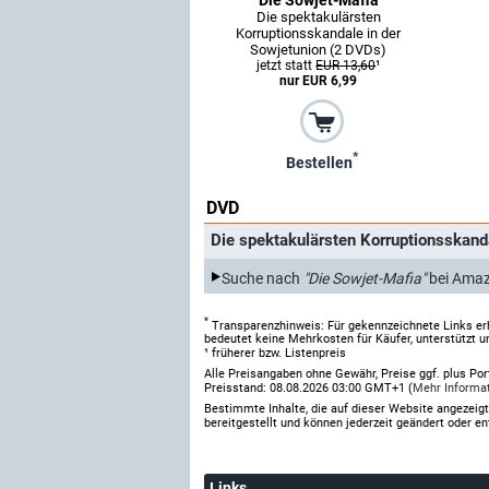
Die spektakulärsten
Korruptionsskandale in der
Sowjetunion (2 DVDs)
jetzt statt
EUR 13,60
¹
nur EUR 6,99
*
Bestellen
DVD
Die spektakulärsten Korruptionsskand
Suche nach
"Die Sowjet-Mafia"
bei Ama
*
Transparenzhinweis: Für gekennzeichnete Links er
bedeutet keine Mehrkosten für Käufer, unterstützt u
¹ früherer bzw. Listenpreis
Alle Preisangaben ohne Gewähr, Preise ggf. plus Po
Preisstand: 08.08.2026 03:00 GMT+1 (
Mehr Informa
Bestimmte Inhalte, die auf dieser Website angezei
bereitgestellt und können jederzeit geändert oder en
Links