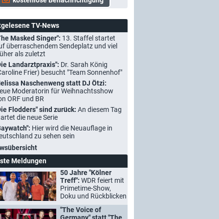
tgelesene TV-News
The Masked Singer":
13. Staffel startet
uf überraschendem Sendeplatz und viel
rüher als zuletzt
Die Landarztpraxis":
Dr. Sarah König
Caroline Frier) besucht "Team Sonnenhof"
elissa Naschenweng statt DJ Ötzi:
eue Moderatorin für Weihnachtsshow
on ORF und BR
Die Flodders" sind zurück:
An diesem Tag
tartet die neue Serie
Baywatch":
Hier wird die Neuauflage in
eutschland zu sehen sein
wsübersicht
ste Meldungen
50 Jahre "Kölner
Treff":
WDR feiert mit
Primetime-Show,
Doku und Rückblicken
"The Voice of
Germany" statt "The