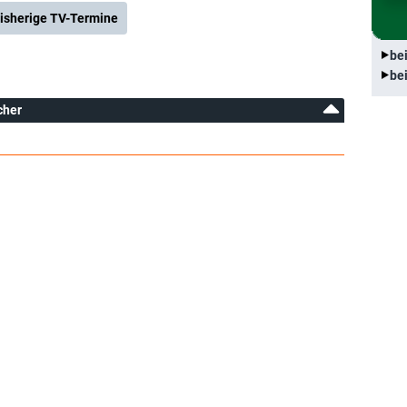
isherige TV-Termine
be
be
cher