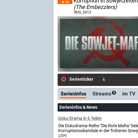
Korruption in Sowjetzeiten
10
(The Embezzlers)
RUS
, 2012
Serienticker
kostenlose E-Mail
Serieninfos
Streams
im TV
0
Serieninfos & News
Doku-Drama in 6 Teilen
Die Dokudrama-Reihe "Die Rote Mafia" bel
Korruptionsskandale in der früheren Sowj
(ZDF)