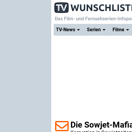
Das Film- und Fernsehserien-Infopor
TV-News
Serien
Filme
Die Sowjet-Mafi