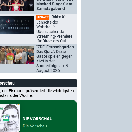
Masked Singer" am
Samstagabend
"Akte X:
UPDATE
Jenseits der
Wahrheit":
Überraschende
Streaming-Premiere
für Director's Cut
"ZDF-Fernsehgarten -
Das Quiz":
Diese
Gäste spielen gegen
Kiwi in der
Sonderfolge am 9.
August 2026
Vorschau
, der Eismann präsentiert die wichtigsten
nstarts der Woche: