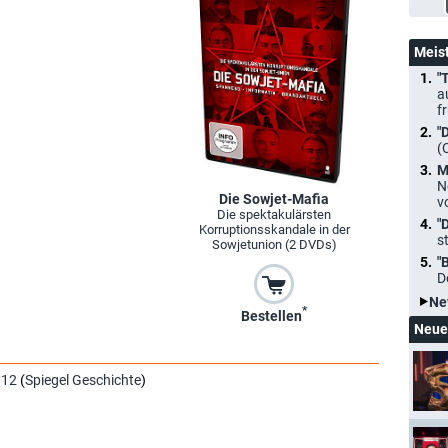
Meis
"
a
f
"
(
M
N
Die Sowjet-Mafia
v
Die spektakulärsten
"
Korruptionsskandale in der
s
Sowjetunion (2 DVDs)
"
D
Ne
*
Bestellen
Neue
012
(
Spiegel Geschichte
)