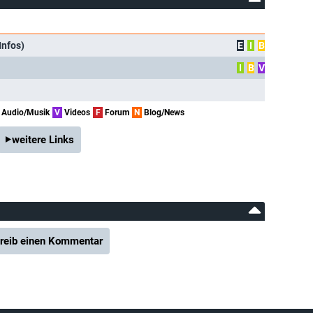
Infos)
E
I
B
I
B
V
Audio/Musik
V
Videos
F
Forum
N
Blog/News
weitere Links
reib einen Kommentar