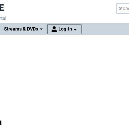
tal
Streams & DVDs
Log-In
a