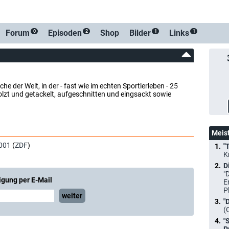
-Benachricht
Forum
Episoden
Shop
Bilder
Links
0
2
1
1
der Welt, in der - fast wie im echten Sportlerleben - 25
lzt und getackelt, aufgeschnitten und eingsackt sowie
Meis
001
(
ZDF
)
"
K
D
"
igung per E-Mail
E
P
weiter
"
(
"