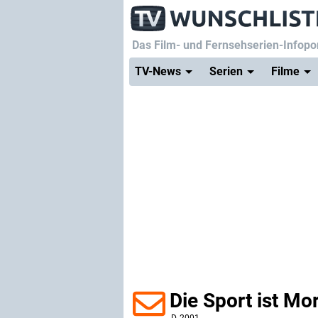
Das Film- und Fernsehserien-Infopor
TV-News
Serien
Filme
Die Sport ist M