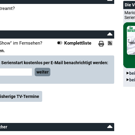
Die 
treamt?
Mario
Serie
 Show" im Fernsehen?
Komplettliste
en.
Serienstart kostenlos per E-Mail benachrichtigt werden:
weiter
be
be
isherige TV-Termine
cher