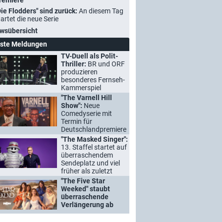
remiere
Die Flodders" sind zurück:
An diesem Tag
tartet die neue Serie
wsübersicht
ste Meldungen
TV-Duell als Polit-
Thriller:
BR und ORF
produzieren
besonderes Fernseh-
Kammerspiel
"The Varnell Hill
Show":
Neue
Comedyserie mit
Termin für
Deutschlandpremiere
"The Masked Singer":
13. Staffel startet auf
überraschendem
Sendeplatz und viel
früher als zuletzt
"The Five Star
Weeked" staubt
überraschende
Verlängerung ab