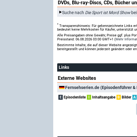
DVDs, Blu-ray-Discs, CDs, Bücher un
Suche nach
Die Sport ist Mord Show
bei
*
Transparenzhinweis: Für gekennzeichnete Links er
bedeutet keine Mehrkosten für Käufer, unterstützt u
Alle Preisangaben ohne Gewähr, Preise ggf. plus Po
Preisstand: 06.08.2026 03:00 GMT+1 (
Mehr Informa
Bestimmte Inhalte, die auf dieser Website angezei
bereitgestellt und können jederzeit geändert oder en
Links
Externe Websites
Fernsehserien.de (Episodenführer & 
E
Episodenliste
I
Inhaltsangabe
B
Bilder
A