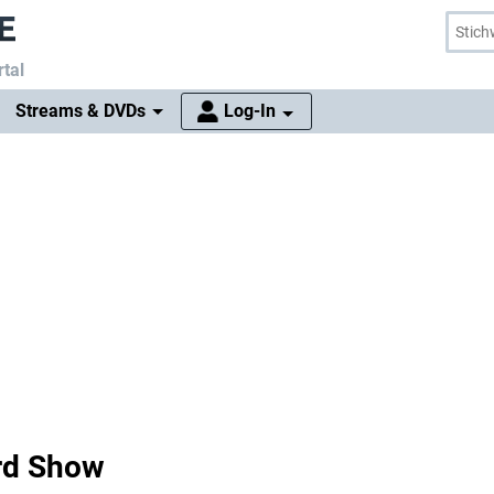
tal
Streams & DVDs
Log-In
ord Show