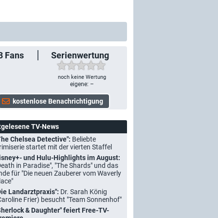
3
Fans
Serienwertung
noch keine Wertung
eigene: –
tgelesene TV-News
The Chelsea Detective":
Beliebte
rimiserie startet mit der vierten Staffel
isney+- und Hulu-Highlights im August:
Death in Paradise", "The Shards" und das
nde für "Die neuen Zauberer vom Waverly
lace"
Die Landarztpraxis":
Dr. Sarah König
Caroline Frier) besucht "Team Sonnenhof"
Sherlock & Daughter" feiert Free-TV-