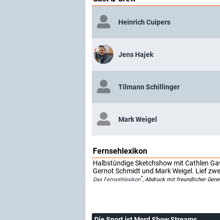
Heinrich Cuipers
Jens Hajek
Tilmann Schillinger
Mark Weigel
Fernsehlexikon
Halbstündige Sketchshow mit Cathlen Gawli
Gernot Schmidt und Mark Weigel. Lief zw
*
Das Fernsehlexikon
, Abdruck mit freundlicher Gen
Die Sport ist Mord Show Streams