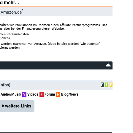
d mehr...
*
 Amazon.de
halten wir Provisionen im Rahmen eines Affiliate-Partnerprogramms. Das
ns aber bei der Finanzierung dieser Website.
rto & Versandkosten.
tionen
)
gt werden, stammen von Amazon. Diese Inhalte werden "wie besehen"
tfernt werden.
Infos)
E
I
B
Audio/Musik
V
Videos
F
Forum
N
Blog/News
weitere Links