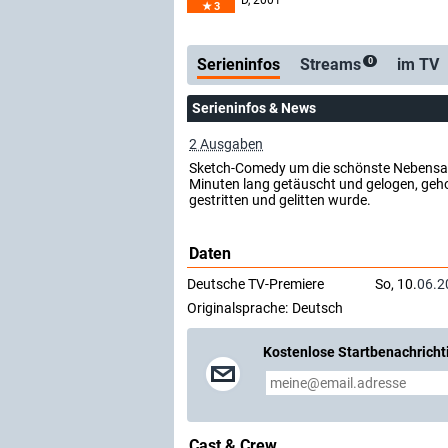
D
, 2001
3
Serienticker
kostenlose E-Mail
Serieninfos
Streams
im TV
0
Serieninfos & News
2 Ausgaben
Sketch-Comedy um die schönste Nebensache 
Minuten lang getäuscht und gelogen, geho
gestritten und gelitten wurde.
Daten
Deutsche TV-Premiere
So, 10.
06.2
Originalsprache:
Deutsch
Kostenlose Startbenachricht
Cast & Crew