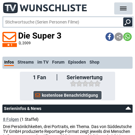
Die Super 3
D
, 2009
1
Infos
Streams
im TV
Forum
Episoden
Shop
1
Fan
Serienwertung
Serieninfos & News
8 Folgen
(1 Staffel)
Drei Persönlichkeiten, drei Portraits, ein Thema. Das von Süddeutsche
TV GmbH produzierte Reportage-Format zeigt jeweils drei Menschen