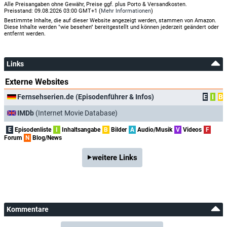
Alle Preisangaben ohne Gewähr, Preise ggf. plus Porto & Versandkosten.
Preisstand: 09.08.2026 03:00 GMT+1 (
Mehr Informationen
)
Bestimmte Inhalte, die auf dieser Website angezeigt werden, stammen von Amazon.
Diese Inhalte werden "wie besehen" bereitgestellt und können jederzeit geändert oder
entfernt werden.
Links
Externe Websites
Fernsehserien.de (Episodenführer & Infos)
E
I
B
IMDb
(Internet Movie Database)
E
Episodenliste
I
Inhaltsangabe
B
Bilder
A
Audio/Musik
V
Videos
F
Forum
N
Blog/News
weitere Links
Kommentare