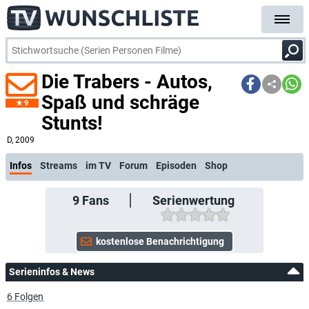
Die Trabers - Autos,
Spaß und schräge
9
Stunts!
kostenlose
D
, 2009
Infos
Streams
im TV
Forum
Episoden
Shop
9
Fans
Serienwertung
Serieninfos & News
6 Folgen