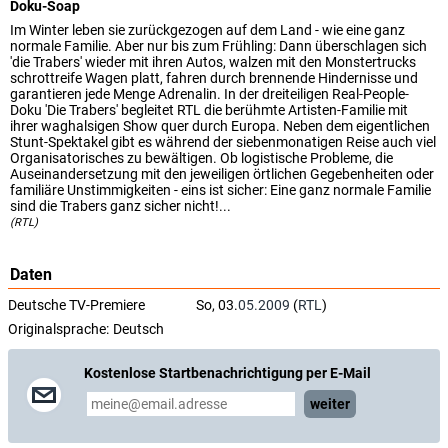
Doku-Soap
Im Winter leben sie zurückgezogen auf dem Land - wie eine ganz
normale Familie. Aber nur bis zum Frühling: Dann überschlagen sich
'die Trabers' wieder mit ihren Autos, walzen mit den Monstertrucks
schrottreife Wagen platt, fahren durch brennende Hindernisse und
garantieren jede Menge Adrenalin. In der dreiteiligen Real-People-
Doku 'Die Trabers' begleitet RTL die berühmte Artisten-Familie mit
ihrer waghalsigen Show quer durch Europa. Neben dem eigentlichen
Stunt-Spektakel gibt es während der siebenmonatigen Reise auch viel
Organisatorisches zu bewältigen. Ob logistische Probleme, die
Auseinandersetzung mit den jeweiligen örtlichen Gegebenheiten oder
familiäre Unstimmigkeiten - eins ist sicher: Eine ganz normale Familie
sind die Trabers ganz sicher nicht!...
(RTL)
Daten
Deutsche TV-Premiere
So, 03.
05.2009
(
RTL
)
Originalsprache:
Deutsch
Kostenlose Startbenachrichtigung per E-Mail
weiter