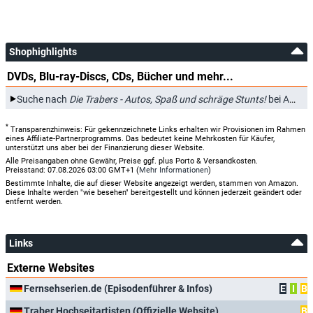
Shophighlights
DVDs, Blu-ray-Discs, CDs, Bücher und mehr...
Suche nach
Die Trabers - Autos, Spaß und schräge Stunts!
bei Amazon.de
*
Transparenzhinweis: Für gekennzeichnete Links erhalten wir Provisionen im Rahmen
eines Affiliate-Partnerprogramms. Das bedeutet keine Mehrkosten für Käufer,
unterstützt uns aber bei der Finanzierung dieser Website.
Alle Preisangaben ohne Gewähr, Preise ggf. plus Porto & Versandkosten.
Preisstand: 07.08.2026 03:00 GMT+1 (
Mehr Informationen
)
Bestimmte Inhalte, die auf dieser Website angezeigt werden, stammen von Amazon.
Diese Inhalte werden "wie besehen" bereitgestellt und können jederzeit geändert oder
entfernt werden.
Links
Externe Websites
Fernsehserien.de (Episodenführer & Infos)
E
I
B
Traber Hochseitartisten (Offizielle Website)
B