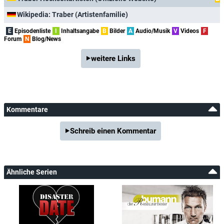
Wikipedia: Traber (Artistenfamilie)
E
Episodenliste
I
Inhaltsangabe
B
Bilder
A
Audio/Musik
V
Videos
F
Forum
N
Blog/News
weitere Links
Kommentare
Schreib einen Kommentar
Ähnliche Serien