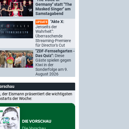
Germany" statt "The
Masked Singer" am
Samstagabend
"Akte X:
UPDATE
Jenseits der
Wahrheit":
Überraschende
Streaming-Premiere
für Director's Cut
"ZDF-Fernsehgarten -
Das Quiz":
Diese
Gäste spielen gegen
Kiwi in der
Sonderfolge am 9.
August 2026
Vorschau
, der Eismann präsentiert die wichtigsten
nstarts der Woche: