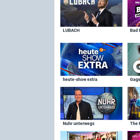
LUBACH
Bad 
heute-show extra
Gags
Nuhr unterwegs
The 