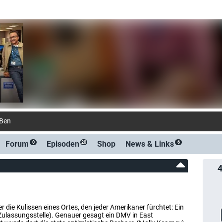
-Benachrichtigung bei Streaming- oder TV-St
Forum
Episoden
Shop
News &
Links
0
20
6
r die Kulissen eines Ortes, den jeder Amerikaner fürchtet: Ein
Zulassungsstelle). Genauer gesagt ein DMV in East