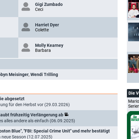
Gigi Zumbado
Ceci
Harriet Dyer
Colette
Molly Kearney
Barbara
byn Meisinger
,
Wendi Trilling
Die 
rie abgesetzt
Mario
ung für den Herbst vor (29.03.2026)
Serie
ubt frühzeitig Verlängerung ab
s alles andere als einfach (06.09.2025)
Boston Blue", "FBI: Special Crime Unit" und mehr bestätigt
n neue Season (12.07.2025)