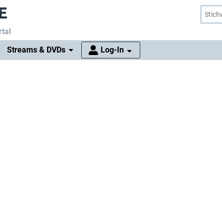
tal
Streams & DVDs
Log-In