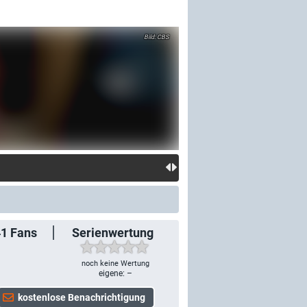
CBS
41
Fans
Serienwertung
noch keine Wertung
eigene: –