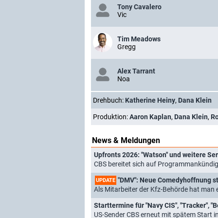
Tony Cavalero
Vic
Tim Meadows
Gregg
Alex Tarrant
Noa
Drehbuch:
Katherine Heiny
,
Dana Klein
Produktion:
Aaron Kaplan
,
Dana Klein
,
Ro
News & Meldungen
Upfronts 2026: "Watson" und weitere Se
CBS bereitet sich auf Programmankündig
"DMV": Neue Comedyhoffnung sta
UPDATE
Als Mitarbeiter der Kfz-Behörde hat man e
Starttermine für "Navy CIS", "Tracker", "
US-Sender CBS erneut mit spätem Start i