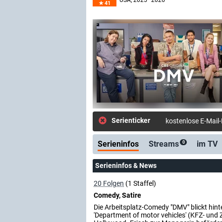
USA
, 2025–2026
41
Serienticker
kostenlose E-Mail
Serieninfos
Streams
im TV
0
Serieninfos & News
20 Folgen
(1 Staffel)
Comedy, Satire
Die Arbeitsplatz-Comedy "DMV" blickt hinte
'Department of motor vehicles' (KFZ- und 