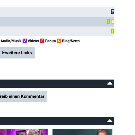
E
I
B
I
Audio/Musik
V
Videos
F
Forum
N
Blog/News
weitere Links
reib einen Kommentar