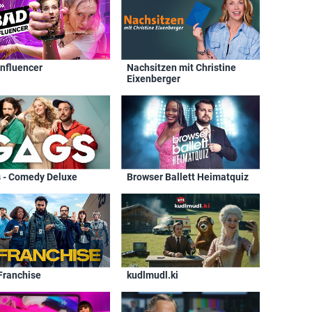
Influencer
Nachsitzen mit Christine
Eixenberger
 - Comedy Deluxe
Browser Ballett Heimatquiz
Franchise
kudlmudl.ki