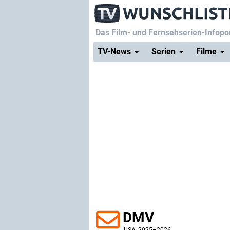
Das Film- und Fernsehserien-Infopor
TV-News
Serien
Filme
DMV