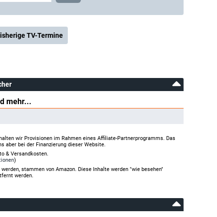
isherige TV-Termine
cher
d mehr...
halten wir Provisionen im Rahmen eines Affiliate-Partnerprogramms. Das
ns aber bei der Finanzierung dieser Website.
rto & Versandkosten.
tionen
)
gt werden, stammen von Amazon. Diese Inhalte werden "wie besehen"
tfernt werden.