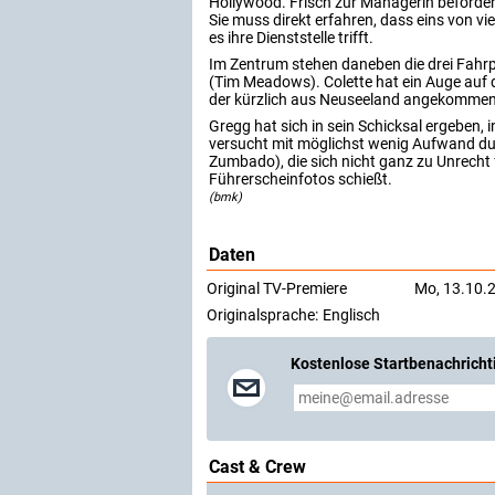
Hollywood. Frisch zur Managerin befördert
Sie muss direkt erfahren, dass eins von vi
es ihre Dienststelle trifft.
Im Zentrum stehen daneben die drei Fahrpr
(Tim Meadows). Colette hat ein Auge auf 
der kürzlich aus Neuseeland angekommen 
Gregg hat sich in sein Schicksal ergeben,
versucht mit möglichst wenig Aufwand dur
Zumbado), die sich nicht ganz zu Unrecht f
Führerscheinfotos schießt.
(bmk)
Daten
Original TV-Premiere
Mo, 13.10.
Originalsprache:
Englisch
Kostenlose Startbenachricht
Cast & Crew