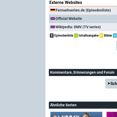
Externe Websites
Fernsehserien.de (Episodenliste)
Official Website
Wikipedia: DMV (TV series)
E
Episodenliste
I
Inhaltsangabe
B
Bilder
A
Kommentare
, Erinnerungen und Forum
Sch
Ähnliche Serien