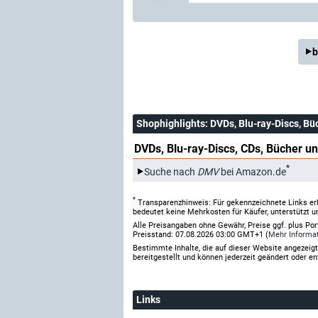
b
Shophighlights
: DVDs, Blu-ray-Discs, Bü
DVDs, Blu-ray-Discs, CDs, Bücher un
*
Suche nach
DMV
bei Amazon.de
*
Transparenzhinweis: Für gekennzeichnete Links er
bedeutet keine Mehrkosten für Käufer, unterstützt u
Alle Preisangaben ohne Gewähr, Preise ggf. plus Po
Preisstand: 07.08.2026 03:00 GMT+1 (
Mehr Informa
Bestimmte Inhalte, die auf dieser Website angezei
bereitgestellt und können jederzeit geändert oder en
Links