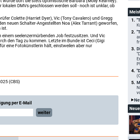
 wurde dort die stets optimistische Barbara (Molly Kearney).
er lokalen DMVs geschlossen werden soll - noch ist unklar, ob
Meis
üfer Colette (Harriet Dyer), Vic (Tony Cavalero) und Gregg
"
den neuen Schalter-Angestellten Noa (Alex Tarrant) geworfen,
K
ist.
"
 in einem seelenzermürbenden Job festzusitzen. Und Vic
a
ch den Tag zu kommen. Letzte im Bunde ist Ceci (Gigi
f
ür eine Fotokünstlerin hält, einstweilen aber nur
D
"
E
P
"
(
2025 (CBS)
M
N
v
Ne
igung per E-Mail
Neue
weiter