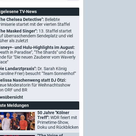
tgelesene TV-News
The Chelsea Detective":
Beliebte
rimiserie startet mit der vierten Staffel
The Masked Singer":
13. Staffel startet
uf überraschendem Sendeplatz und viel
rüher als zuletzt
isney+- und Hulu-Highlights im August:
Death in Paradise", "The Shards" und das
nde für "Die neuen Zauberer vom Waverly
lace"
Die Landarztpraxis":
Dr. Sarah König
Caroline Frier) besucht "Team Sonnenhof"
elissa Naschenweng statt DJ Ötzi:
eue Moderatorin für Weihnachtsshow
on ORF und BR
wsübersicht
ste Meldungen
50 Jahre "Kölner
Treff":
WDR feiert mit
Primetime-Show,
Doku und Rückblicken
"The Voice of