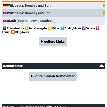
Wikipedia: Dombey und Sohn
I
Wikipedia: Dombey and Son
I
IMDb
(Internet Movie Database)
E
Episodenliste
I
Inhaltsangabe
B
Bilder
A
Audio/Musik
V
Videos
F
Forum
N
Blog/News
weitere Links
Kommentare
Schreib einen Kommentar