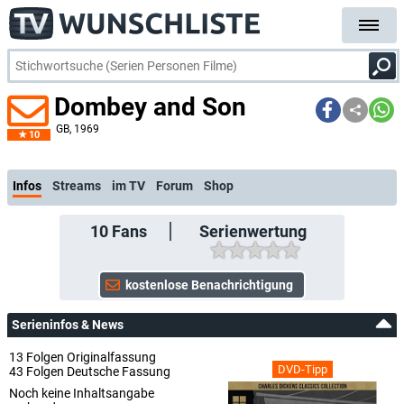
Dombey and Son
GB
, 1969
10
kos
Infos
Streams
im TV
Forum
Shop
10
Fans
Serienwertung
Serieninfos & News
13 Folgen Originalfassung
DVD-Tipp
43 Folgen Deutsche Fassung
Noch keine Inhaltsangabe