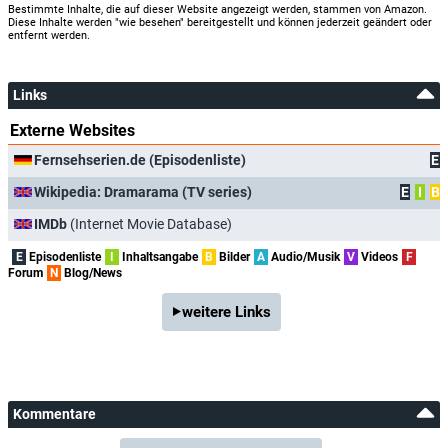
Bestimmte Inhalte, die auf dieser Website angezeigt werden, stammen von Amazon.
Diese Inhalte werden "wie besehen" bereitgestellt und können jederzeit geändert oder
entfernt werden.
Links
Externe Websites
Fernsehserien.de (Episodenliste)
E
Wikipedia: Dramarama (TV series)
E
I
B
IMDb
(Internet Movie Database)
E
Episodenliste
I
Inhaltsangabe
B
Bilder
A
Audio/Musik
V
Videos
F
Forum
N
Blog/News
weitere Links
Kommentare