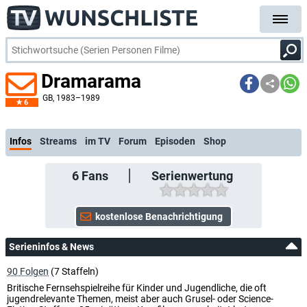
Dramarama
GB
, 1983–1989
6
k
Infos
Streams
im TV
Forum
Episoden
Shop
6
Fans
Serienwertung
Serieninfos & News
90 Folgen
(7 Staffeln)
Britische Fernsehspielreihe für Kinder und Jugendliche, die oft
jugendrelevante Themen, meist aber auch Grusel- oder Science-