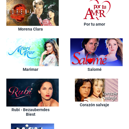
Por tu amor
Morena Clara
Marimar
Salomé
Corazón salvaje
Rubi - Bezauberndes
Biest