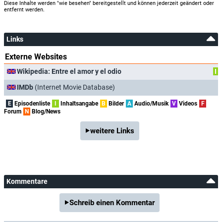
Diese Inhalte werden "wie besehen" bereitgestellt und können jederzeit geändert oder
entfernt werden.
Links
Externe Websites
Wikipedia: Entre el amor y el odio
I
IMDb
(Internet Movie Database)
E
Episodenliste
I
Inhaltsangabe
B
Bilder
A
Audio/Musik
V
Videos
F
Forum
N
Blog/News
weitere Links
Kommentare
Schreib einen Kommentar