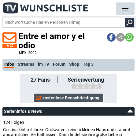
Entre el amor y el
odio
27
kostenlose E-
MEX
, 2002
Infos
Streams
im TV
Forum
Shop
Top 3
27
Fans
Serienwertung
Serieninfos & News
124 Folgen
Cristina lebt mit ihrem Großvater in einem kleinen Haus und stammt
aus ärmlichen Verhältnissen. Dann findet sie ihre große Liebe in