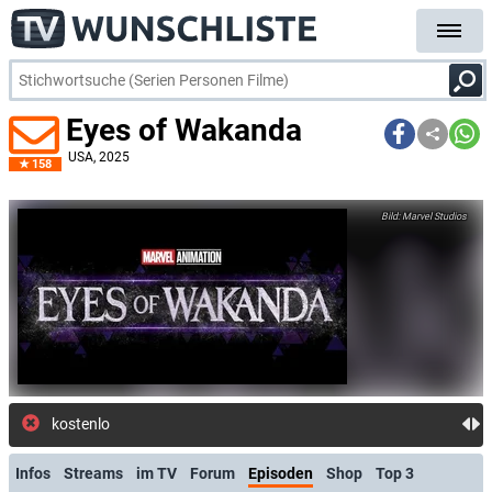
Eyes of Wakanda
USA
, 2025
158
Marvel Studios
kostenlose E-Mail
Infos
Streams
im TV
Forum
Episoden
Shop
Top 3