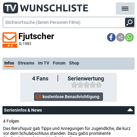
Fjutscher
D
, 1983
4
kostenlose E-Mail-Benachrichtigung bei Streaming- oder TV-Start
Infos
Streams
im TV
Forum
Shop
4
Fans
Serienwertung
Serieninfos & News
4 Folgen
Das Berufsquiz gab Tipps und Anregungen für Jugendliche, die kurz
vor dem Schulabschluss standen. Dazu gab's prominente