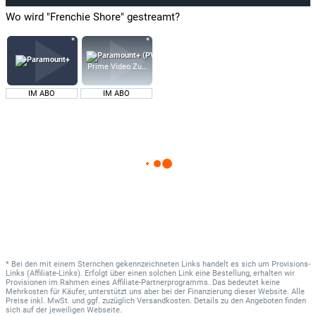
Wo wird "Frenchie Shore" gestreamt?
Prime Video Zusatz-Kanäle
IM ABO
IM ABO
* Bei den mit einem Sternchen gekennzeichneten Links handelt es sich um Provisions-
Links (Affiliate-Links). Erfolgt über einen solchen Link eine Bestellung, erhalten wir
Provisionen im Rahmen eines Affiliate-Partnerprogramms. Das bedeutet keine
Mehrkosten für Käufer, unterstützt uns aber bei der Finanzierung dieser Website. Alle
Preise inkl. MwSt. und ggf. zuzüglich Versandkosten. Details zu den Angeboten finden
sich auf der jeweiligen Webseite.