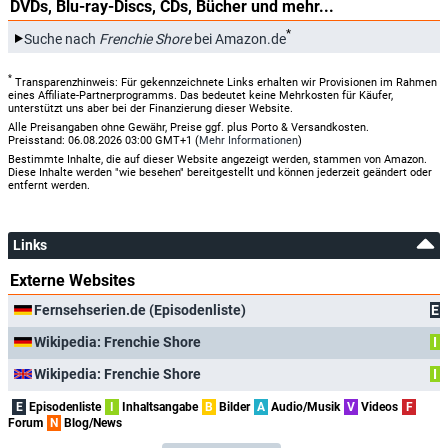
DVDs, Blu-ray-Discs, CDs, Bücher und mehr...
*
Suche nach
Frenchie Shore
bei Amazon.de
*
Transparenzhinweis: Für gekennzeichnete Links erhalten wir Provisionen im Rahmen
eines Affiliate-Partnerprogramms. Das bedeutet keine Mehrkosten für Käufer,
unterstützt uns aber bei der Finanzierung dieser Website.
Alle Preisangaben ohne Gewähr, Preise ggf. plus Porto & Versandkosten.
Preisstand: 06.08.2026 03:00 GMT+1 (
Mehr Informationen
)
Bestimmte Inhalte, die auf dieser Website angezeigt werden, stammen von Amazon.
Diese Inhalte werden "wie besehen" bereitgestellt und können jederzeit geändert oder
entfernt werden.
Links
Externe Websites
Fernsehserien.de (Episodenliste)
E
Wikipedia: Frenchie Shore
I
Wikipedia: Frenchie Shore
I
E
Episodenliste
I
Inhaltsangabe
B
Bilder
A
Audio/Musik
V
Videos
F
Forum
N
Blog/News