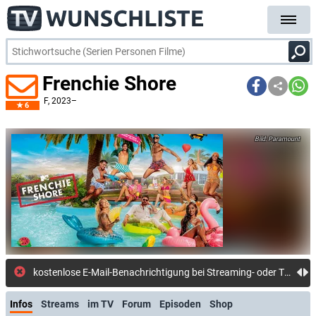
Frenchie Shore
F
, 2023–
6
Paramount
Infos
Streams
im TV
Forum
Episoden
Shop