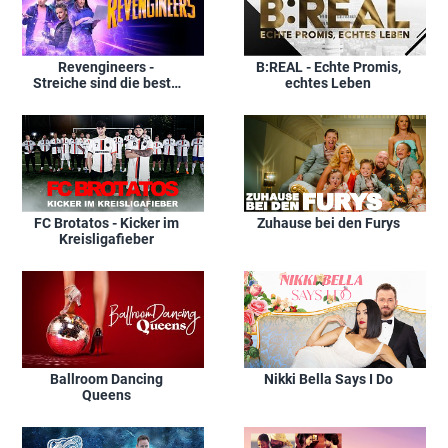
Revengineers -
B:REAL - Echte Promis,
Streiche sind die beste
echtes Leben
Strafe!
FC Brotatos - Kicker im
Zuhause bei den Furys
Kreisligafieber
Ballroom Dancing
Nikki Bella Says I Do
Queens