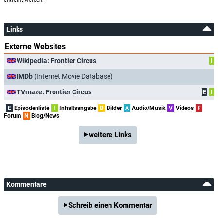
entfernt werden.
Links
Externe Websites
Wikipedia: Frontier Circus
I
IMDb
(Internet Movie Database)
TVmaze: Frontier Circus
E
I
E
Episodenliste
I
Inhaltsangabe
B
Bilder
A
Audio/Musik
V
Videos
F
Forum
N
Blog/News
weitere Links
Kommentare
Schreib einen Kommentar