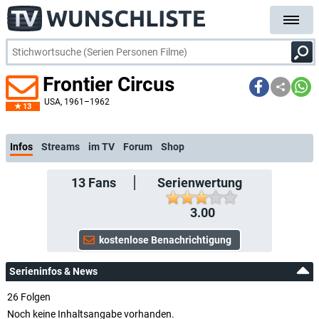
Frontier Circus
USA
, 1961–1962
13
kostenlose E-Mail-Benachrichtigung bei Streaming- oder TV-Start
Infos
Streams
im TV
Forum
Shop
13
Fans
Serienwertung
3.00
Serieninfos & News
26 Folgen
Noch keine Inhaltsangabe vorhanden.