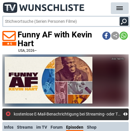
Funny AF with Kevin
Hart
6
USA
, 2026–
Netflix
kostenlose E-Mail-Benachrichtigung bei Streaming- oder TV-Start
Infos
Streams
im TV
Forum
Episoden
Shop