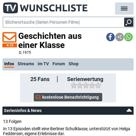
Geschichten aus
einer Klasse
25
kostenlose E-Mail-Benachrichtigung bei Streaming- oder TV-Start
D
, 1975
Infos
Streams
im TV
Forum
Shop
25
Fans
Serienwertung
Serieninfos & News
13 Folgen
In 13 Episoden stellt eine Berliner Schulklasse, unterstützt von Helga
Feddersen, eigene Erlebnisse dar.