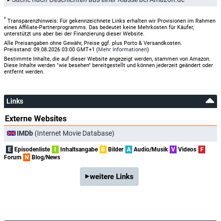
*
Transparenzhinweis: Für gekennzeichnete Links erhalten wir Provisionen im Rahmen
eines Affiliate-Partnerprogramms. Das bedeutet keine Mehrkosten für Käufer,
unterstützt uns aber bei der Finanzierung dieser Website.
Alle Preisangaben ohne Gewähr, Preise ggf. plus Porto & Versandkosten.
Preisstand: 09.08.2026 03:00 GMT+1 (
Mehr Informationen
)
Bestimmte Inhalte, die auf dieser Website angezeigt werden, stammen von Amazon.
Diese Inhalte werden "wie besehen" bereitgestellt und können jederzeit geändert oder
entfernt werden.
Links
Externe Websites
IMDb
(Internet Movie Database)
E
Episodenliste
I
Inhaltsangabe
B
Bilder
A
Audio/Musik
V
Videos
F
Forum
N
Blog/News
weitere Links