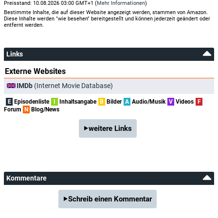
Preisstand: 10.08.2026 03:00 GMT+1 (
Mehr Informationen
)
Bestimmte Inhalte, die auf dieser Website angezeigt werden, stammen von Amazon.
Diese Inhalte werden "wie besehen" bereitgestellt und können jederzeit geändert oder
entfernt werden.
Links
Externe Websites
IMDb
(Internet Movie Database)
E
Episodenliste
I
Inhaltsangabe
B
Bilder
A
Audio/Musik
V
Videos
F
Forum
N
Blog/News
weitere Links
Kommentare
Schreib einen Kommentar