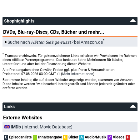
Shophighlights
DVDs, Blu-ray-Discs, CDs, Bücher und mehr...
*
Suche nach
Hätten Sie's gewusst?
bei Amazon.de
*
Transparenzhinweis: Für gekennzeichnete Links erhalten wir Provisionen im Rahmen
eines Affiliate-Partnerprogramms. Das bedeutet keine Mehrkosten für Käufer,
unterstützt uns aber bei der Finanzierung dieser Website.
Alle Preisangaben ohne Gewähr, Preise ggf. plus Porto & Versandkosten.
Preisstand: 07.08.2026 03:00 GMT+1 (
Mehr Informationen
)
Bestimmte Inhalte, die auf dieser Website angezeigt werden, stammen von Amazon.
Diese Inhalte werden "wie besehen" bereitgestellt und können jederzeit geändert oder
entfernt werden.
Links
Externe Websites
IMDb
(Internet Movie Database)
E
Episodenliste
I
Inhaltsangabe
B
Bilder
A
Audio/Musik
V
Videos
F