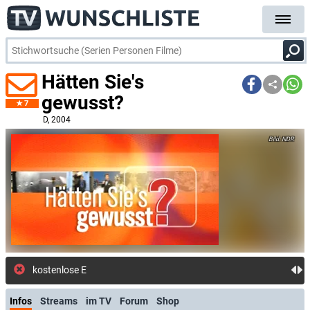
Hätten Sie's
gewusst?
7
D
, 2004
NDR
kostenlose E-Mail-Benachrichti
Infos
Streams
im TV
Forum
Shop