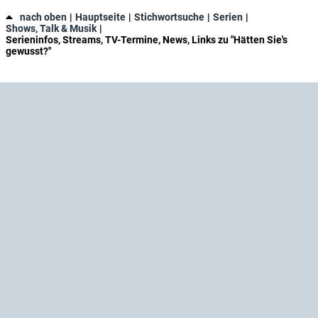
nach oben
Hauptseite
Stichwortsuche
Serien
Shows, Talk & Musik
Serieninfos, Streams, TV-Termine, News, Links zu "Hätten Sie's
gewusst?"