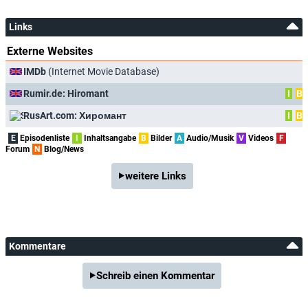
Links
Externe Websites
IMDb
(Internet Movie Database)
Rumir.de: Hiromant
I
B
RusArt.com: Хиромант
I
B
E
Episodenliste
I
Inhaltsangabe
B
Bilder
A
Audio/Musik
V
Videos
F
Forum
N
Blog/News
weitere Links
Kommentare
Schreib einen Kommentar