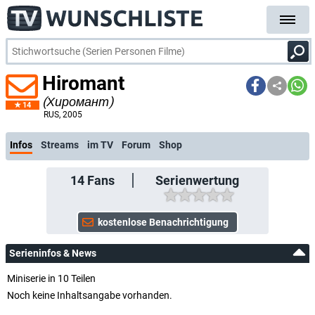
Hiromant
(Хиромант)
14
kostenlose E-Mail-Benachrichtigung bei Streaming- oder TV-Start
RUS
, 2005
Infos
Streams
im TV
Forum
Shop
14
Fans
Serienwertung
Serieninfos & News
Miniserie in 10 Teilen
Noch keine Inhaltsangabe vorhanden.