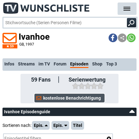
Ivanhoe
GB
, 1997
59
kostenlose E-Mail-Benachrichtigung bei Streaming- oder TV-Start
Infos
Streams
im TV
Forum
Episoden
Shop
Top 3
59
Fans
Serienwertung
Ivanhoe Episodenguide
Sortieren nach:
Epis.
Epis.
Titel