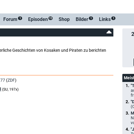
-Ben
Forum
Episoden
Shop
Bilder
Links
1
15
1
1
uerliche Geschichten von Kosaken und Piraten zu berichten
Meis
977
(
ZDF
)
"
l
(SU, 197x)
a
f
"
(
M
N
v
"