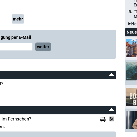
T
E
"
M
mehr
Ne
Neue
igung per E-Mail
weiter
t?
" im Fernsehen?
en.