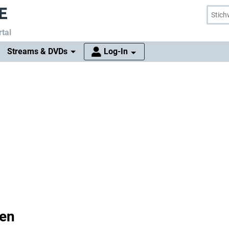
tal
Streams & DVDs
Log-In
ten