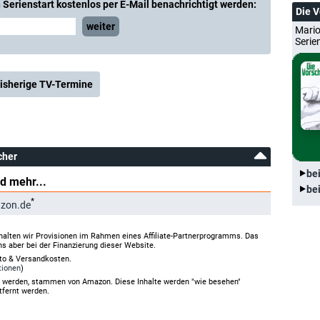
Serienstart kostenlos per E-Mail benachrichtigt werden:
Die 
weiter
Mario
Serie
isherige TV-Termine
cher
be
d mehr...
be
*
zon.de
halten wir Provisionen im Rahmen eines Affiliate-Partnerprogramms. Das
ns aber bei der Finanzierung dieser Website.
rto & Versandkosten.
tionen
)
gt werden, stammen von Amazon. Diese Inhalte werden "wie besehen"
tfernt werden.