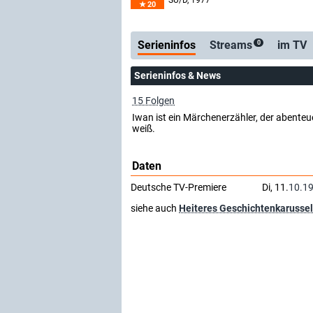
SU/D
, 1977
20
Serienticker
kostenlose E-Mail
Serieninfos
Streams
im TV
0
Serieninfos & News
15 Folgen
Iwan ist ein Märchenerzähler, der abente
weiß.
Daten
Deutsche TV-Premiere
Di, 11.
10.1
siehe auch
Heiteres Geschichtenkarussel