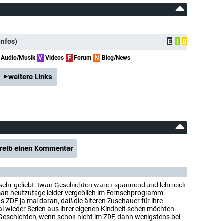
Infos)
E
I
B
Audio/Musik
V
Videos
F
Forum
N
Blog/News
weitere Links
reib einen Kommentar
 sehr geliebt. Iwan Geschichten waren spannend und lehrreich
man heutzutage leider vergeblich im Fernsehprogramm.
das ZDF ja mal daran, daß die älteren Zuschauer für ihre
 wieder Serien aus ihrer eigenen Kindheit sehen möchten.
eschichten, wenn schon nicht im ZDF, dann wenigstens bei