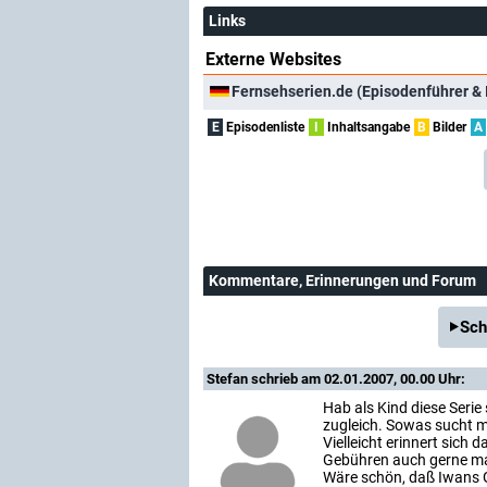
Links
Externe Websites
Fernsehserien.de (Episodenführer & 
E
Episodenliste
I
Inhaltsangabe
B
Bilder
A
Kommentare
, Erinnerungen und Forum
Sch
Stefan
schrieb am 02.01.2007, 00.00 Uhr:
Hab als Kind diese Serie
zugleich. Sowas sucht 
Vielleicht erinnert sich 
Gebühren auch gerne mal
Wäre schön, daß Iwans G