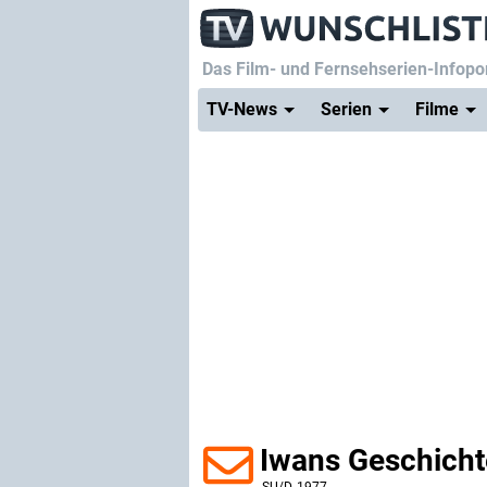
Das Film- und Fernsehserien-Infopor
TV-News
Serien
Filme
Iwans Geschich