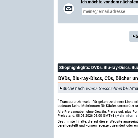
Ich möchte vor dem nächsten 
b
Shophighlights
: DVDs, Blu-ray-Discs, Bü
DVDs, Blu-ray-Discs, CDs, Bücher un
Suche nach
Iwans Geschichten
bei Ama
*
Transparenzhinweis: Für gekennzeichnete Links er
bedeutet keine Mehrkosten für Käufer, unterstützt u
Alle Preisangaben ohne Gewähr, Preise ggf. plus Po
Preisstand: 08.08.2026 03:00 GMT+1 (
Mehr Informa
Bestimmte Inhalte, die auf dieser Website angezei
bereitgestellt und können jederzeit geändert oder en