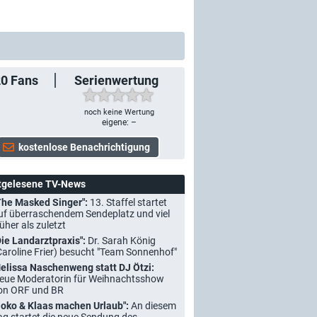
20
Fans
Serienwertung
noch keine Wertung
eigene: –
tgelesene TV-News
The Masked Singer":
13. Staffel startet
uf überraschendem Sendeplatz und viel
rüher als zuletzt
Die Landarztpraxis":
Dr. Sarah König
Caroline Frier) besucht "Team Sonnenhof"
elissa Naschenweng statt DJ Ötzi:
eue Moderatorin für Weihnachtsshow
on ORF und BR
Joko & Klaas machen Urlaub":
An diesem