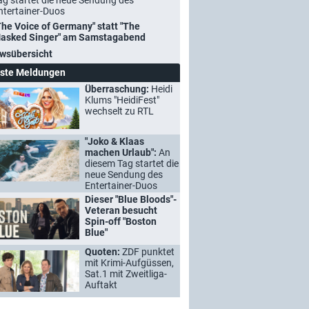
ag startet die neue Sendung des
ntertainer-Duos
The Voice of Germany" statt "The
asked Singer" am Samstagabend
wsübersicht
ste Meldungen
Überraschung:
Heidi
Klums "HeidiFest"
wechselt zu RTL
"Joko & Klaas
machen Urlaub":
An
diesem Tag startet die
neue Sendung des
Entertainer-Duos
Dieser "Blue Bloods"-
Veteran besucht
Spin-off "Boston
Blue"
Quoten:
ZDF punktet
mit Krimi-Aufgüssen,
Sat.1 mit Zweitliga-
Auftakt