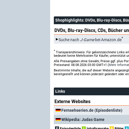
Shophighlights
: DVDs, Blu-ray-Discs, Bü
DVDs, Blu-ray-Discs, CDs, Bücher un
*
Suche nach
J-Game
bei Amazon.de
*
Transparenzhinweis: Für gekennzeichnete Links er
bedeutet keine Mehrkosten für Käufer, unterstützt u
Alle Preisangaben ohne Gewähr, Preise ggf. plus Po
Preisstand: 08.08.2026 03:00 GMT+1 (
Mehr Informa
Bestimmte Inhalte, die auf dieser Website angezei
bereitgestellt und können jederzeit geändert oder en
Links
Externe Websites
Fernsehserien.de (Episodenliste)
Wikipedia: Judas Game
E
Episodenliste
I
Inhaltsangabe
B
Bilder
A