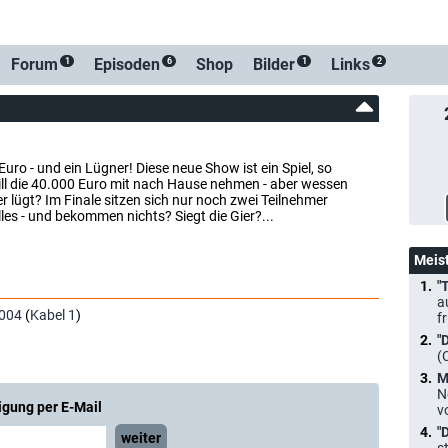
Forum
Episoden
Shop
Bilder
Links
1
6
1
2
ro - und ein Lügner! Diese neue Show ist ein Spiel, so
will die 40.000 Euro mit nach Hause nehmen - aber wessen
r lügt? Im Finale sitzen sich nur noch zwei Teilnehmer
lles - und bekommen nichts? Siegt die Gier?...
Meis
"
a
004
(
Kabel 1
)
f
"
(
M
N
igung per E-Mail
v
"
weiter