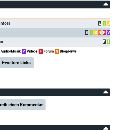
Infos)
E
I
B
E
I
B
N
F
V
an
E
I
Audio/Musik
V
Videos
F
Forum
N
Blog/News
weitere Links
reib einen Kommentar