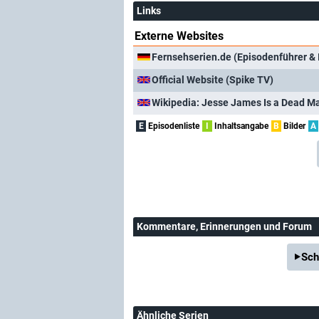
Links
Externe Websites
Fernsehserien.de (Episodenführer & 
Official Website (Spike TV)
Wikipedia: Jesse James Is a Dead M
E
Episodenliste
I
Inhaltsangabe
B
Bilder
A
Kommentare
, Erinnerungen und Forum
Sch
Ähnliche Serien