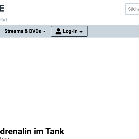
tal
Streams & DVDs
Log-In
drenalin im Tank