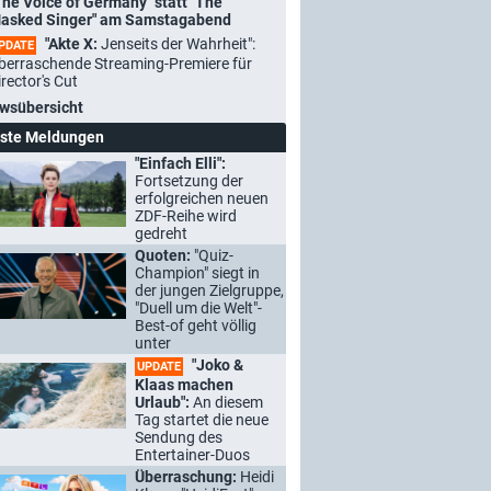
The Voice of Germany" statt "The
asked Singer" am Samstagabend
"Akte X:
Jenseits der Wahrheit":
PDATE
berraschende Streaming-Premiere für
irector's Cut
wsübersicht
ste Meldungen
"Einfach Elli":
Fortsetzung der
erfolgreichen neuen
ZDF-Reihe wird
gedreht
Quoten:
"Quiz-
Champion" siegt in
der jungen Zielgruppe,
"Duell um die Welt"-
Best-of geht völlig
unter
"Joko &
UPDATE
Klaas machen
Urlaub":
An diesem
Tag startet die neue
Sendung des
Entertainer-Duos
Überraschung:
Heidi