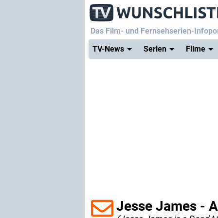
Das Film- und Fernsehserien-Infopor
TV-News
Serien
Filme
Jesse James - A