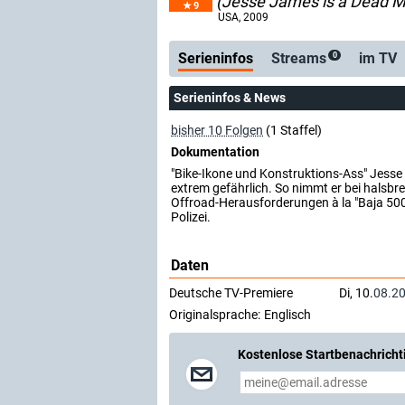
(Jesse James is a Dead 
9
Serienticker
kostenlose E-Mail
USA
, 2009
Serieninfos
Streams
im TV
0
Serieninfos & News
bisher 10 Folgen
(1 Staffel)
Dokumentation
"Bike-Ikone und Konstruktions-Ass" Jesse
extrem gefährlich. So nimmt er bei halsb
Offroad-Herausforderungen à la "Baja 500" 
Polizei.
Daten
Deutsche TV-Premiere
Di, 10.
08.2
Originalsprache:
Englisch
Kostenlose Startbenachricht