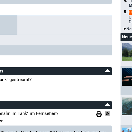
"
M
U
Ü
D
Ne
Neue
ms
Tank" gestreamt?
enalin im Tank" im Fernsehen?
en.