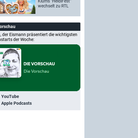
Klums "HeidiFest"
wechselt zu RTL
Vorschau
, der Eismann präsentiert die wichtigsten
nstarts der Woche:
i YouTube
i Apple Podcasts