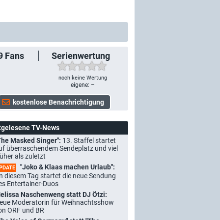
9
Fans
Serienwertung
noch keine Wertung
eigene: –
tgelesene TV-News
The Masked Singer":
13. Staffel startet
uf überraschendem Sendeplatz und viel
rüher als zuletzt
"Joko & Klaas machen Urlaub":
PDATE
n diesem Tag startet die neue Sendung
es Entertainer-Duos
elissa Naschenweng statt DJ Ötzi:
eue Moderatorin für Weihnachtsshow
on ORF und BR