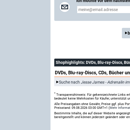
Ich möchte vor dem nächsten 
b
Shophighlights
: DVDs, Blu-ray-Discs, Bü
DVDs, Blu-ray-Discs, CDs, Bücher un
Suche nach
Jesse James - Adrenalin im
*
Transparenzhinweis: Für gekennzeichnete Links er
bedeutet keine Mehrkosten für Käufer, unterstützt u
Alle Preisangaben ohne Gewähr, Preise ggf. plus Po
Preisstand: 09.08.2026 03:00 GMT+1 (
Mehr Informa
Bestimmte Inhalte, die auf dieser Website angezei
bereitgestellt und können jederzeit geändert oder en