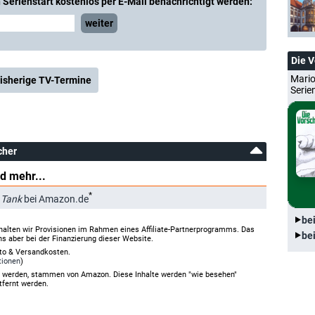
Serienstart kostenlos per E-Mail benachrichtigt werden:
weiter
Die 
Mario
isherige TV-Termine
Serie
cher
d mehr...
*
 Tank
bei Amazon.de
be
halten wir Provisionen im Rahmen eines Affiliate-Partnerprogramms. Das
be
ns aber bei der Finanzierung dieser Website.
rto & Versandkosten.
tionen
)
gt werden, stammen von Amazon. Diese Inhalte werden "wie besehen"
tfernt werden.