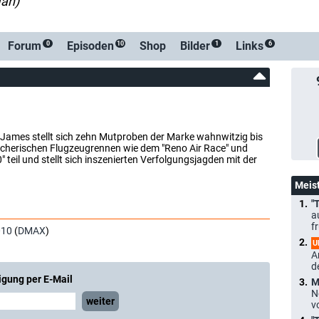
Man)
-Benachrichtigung bei Streaming- oder TV-Start
Forum
Episoden
Shop
Bilder
Links
0
10
1
6
 James stellt sich zehn Mutproben der Marke wahnwitzig bis
recherischen Flugzeugrennen wie dem "Reno Air Race" und
teil und stellt sich inszenierten Verfolgungsjagden mit der
Meis
"
a
f
010
(
DMAX
)
U
A
d
igung per E-Mail
M
N
weiter
v