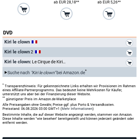
ab EUR 28,18**
ab EUR 5,26**
DVD
*
Kiri le clown
*
Kiri le clown
2
*
Kiri le clown:
Le Cirque de Kiri
*
Suche nach
"Kiri le clown"
bei Amazon.de
*
Transparenzhinweis: Für gekennzeichnete Links erhalten wir Provisionen im Rahmen
eines Affiliate-Partnerprogramms. Das bedeutet keine Mehrkosten für Käufer,
unterstützt uns aber bei der Finanzierung dieser Website.
**
günstigster Preis im Amazon.de-Marketplace
Alle Preisangaben ohne Gewähr, Preise ggf. plus Porto & Versandkosten.
Preisstand: 06.08.2026 03:00 GMT+1 (
Mehr Informationen
)
Bestimmte Inhalte, die auf dieser Website angezeigt werden, stammen von Amazon.
Diese Inhalte werden "wie besehen" bereitgestellt und können jederzeit geändert oder
entfernt werden.