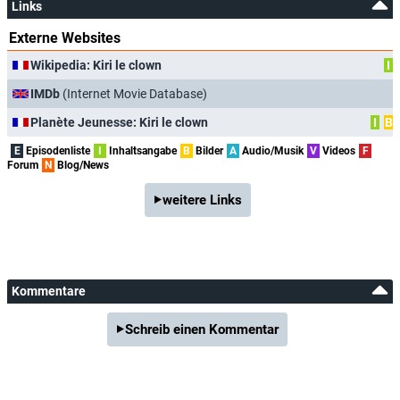
Links
Externe Websites
Wikipedia: Kiri le clown
I
IMDb
(Internet Movie Database)
Planète Jeunesse: Kiri le clown
I
B
E
Episodenliste
I
Inhaltsangabe
B
Bilder
A
Audio/Musik
V
Videos
F
Forum
N
Blog/News
weitere Links
Kommentare
Schreib einen Kommentar