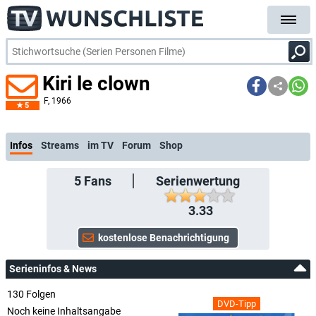
Kiri le clown
F
, 1966
5
kost
Infos
Streams
im TV
Forum
Shop
5
Fans
Serienwertung
3.33
Serieninfos & News
130 Folgen
DVD-Tipp
Noch keine Inhaltsangabe