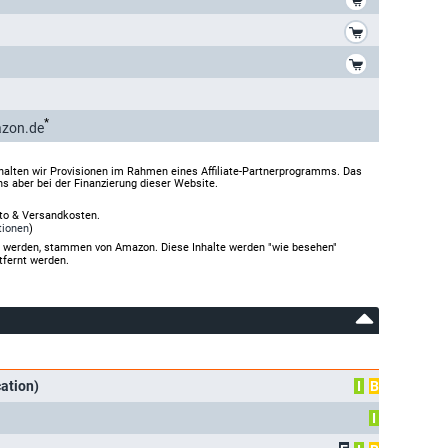
*
*
*
azon.de
halten wir Provisionen im Rahmen eines Affiliate-Partnerprogramms. Das
ns aber bei der Finanzierung dieser Website.
rto & Versandkosten.
tionen
)
gt werden, stammen von Amazon. Diese Inhalte werden "wie besehen"
tfernt werden.
cation)
I
B
I