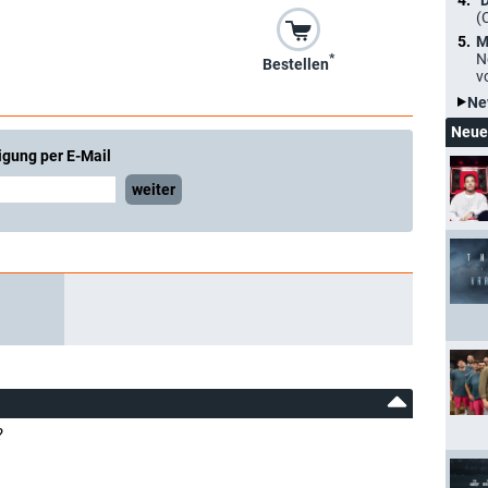
"
(
M
N
*
Bestellen
v
Ne
Neue
igung per E-Mail
weiter
?