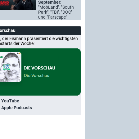
September:
"MobLand", "South
Park", "FBI", "DOC"
und "Farscape"
Vorschau
, der Eismann präsentiert die wichtigsten
nstarts der Woche:
i YouTube
i Apple Podcasts