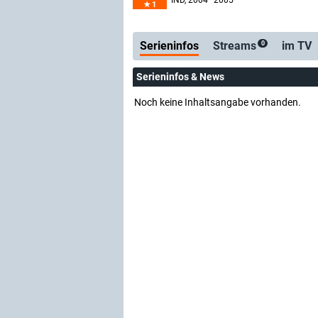
IND
, 2004–2005
1
Serienticker
kostenlose E-Mail
Serieninfos
Streams
im TV
0
Serieninfos & News
Noch keine Inhaltsangabe vorhanden.