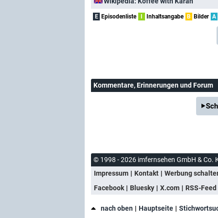
Wikipedia: Koffee with Karan
E
Episodenliste
I
Inhaltsangabe
B
Bilder
A
Kommentare
, Erinnerungen und Forum
Sch
© 1998 - 2026 imfernsehen GmbH & Co. 
Impressum
Kontakt
Werbung schalte
Facebook
Bluesky
X.com
RSS-Feed
nach oben
Hauptseite
Stichwortsu