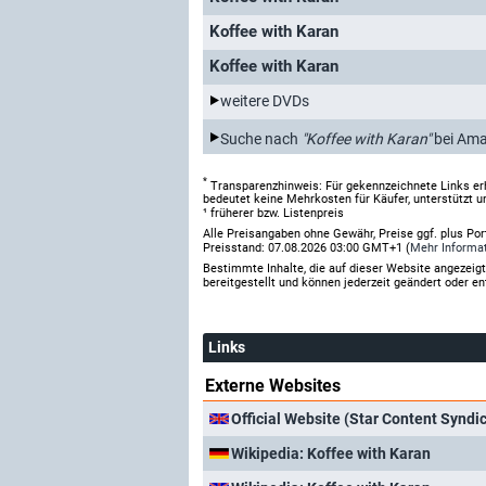
Koffee with Karan
Koffee with Karan
weitere DVDs
Suche nach
"Koffee with Karan"
bei Am
*
Transparenzhinweis: Für gekennzeichnete Links er
bedeutet keine Mehrkosten für Käufer, unterstützt u
¹ früherer bzw. Listenpreis
Alle Preisangaben ohne Gewähr, Preise ggf. plus Po
Preisstand: 07.08.2026 03:00 GMT+1 (
Mehr Informa
Bestimmte Inhalte, die auf dieser Website angezei
bereitgestellt und können jederzeit geändert oder en
Links
Externe Websites
Official Website (Star Content Syndi
Wikipedia: Koffee with Karan