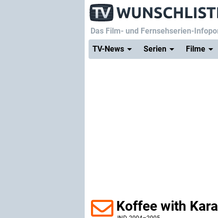
Das Film- und Fernsehserien-Infopor
TV-News
Serien
Filme
Koffee with Kar