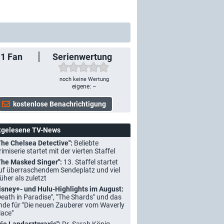
1
Fan
Serienwertung
noch keine Wertung
eigene: –
tgelesene TV-News
The Chelsea Detective":
Beliebte
rimiserie startet mit der vierten Staffel
The Masked Singer":
13. Staffel startet
uf überraschendem Sendeplatz und viel
rüher als zuletzt
isney+- und Hulu-Highlights im August:
Death in Paradise", "The Shards" und das
nde für "Die neuen Zauberer vom Waverly
lace"