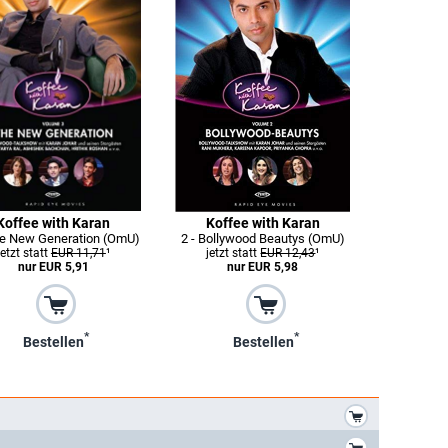
Koffee with Karan
Koffee with Karan
he New Generation (OmU)
2 - Bollywood Beautys (OmU)
jetzt statt
EUR 11,71
¹
jetzt statt
EUR 12,43
¹
nur EUR 5,91
nur EUR 5,98
*
*
Bestellen
Bestellen
*
*