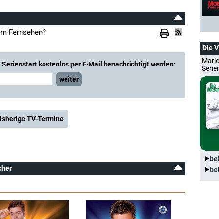
 im Fernsehen?
Die 
Mario
Serienstart kostenlos per E-Mail benachrichtigt werden:
Serie
weiter
isherige TV-Termine
be
cher
be