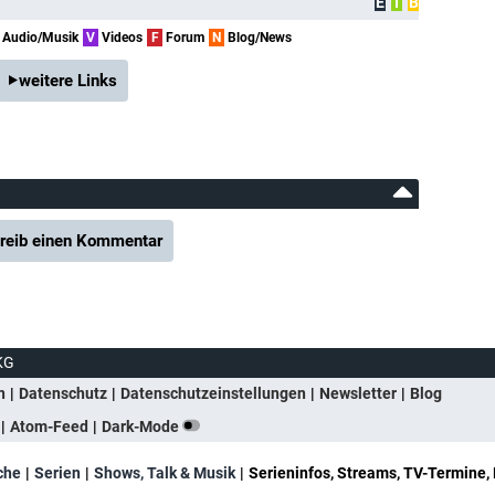
E
I
B
Audio/Musik
V
Videos
F
Forum
N
Blog/News
weitere Links
reib einen Kommentar
KG
n
Datenschutz
Datenschutzeinstellungen
Newsletter
Blog
Atom-Feed
Dark-Mode
che
Serien
Shows, Talk & Musik
Serieninfos, Streams, TV-Termine, 