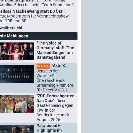
Die Landarztpraxis":
Dr. Sarah König
Caroline Frier) besucht "Team Sonnenhof"
elissa Naschenweng statt DJ Ötzi:
eue Moderatorin für Weihnachtsshow
on ORF und BR
wsübersicht
ste Meldungen
"The Voice of
Germany" statt "The
Masked Singer" am
Samstagabend
"Akte X:
UPDATE
Jenseits der
Wahrheit":
Überraschende
Streaming-Premiere
für Director's Cut
"ZDF-Fernsehgarten -
Das Quiz":
Diese
Gäste spielen gegen
Kiwi in der
Sonderfolge am 9.
August 2026
Paramount+-
Highlights im