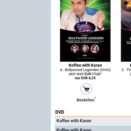
Koffee with Karan
4 - Bollywood Legenden (OmU)
3 - T
jetzt statt
EUR 17,32
¹
nur EUR 8,25
*
Bestellen
DVD
Koffee with Karan
Koffee with Karan