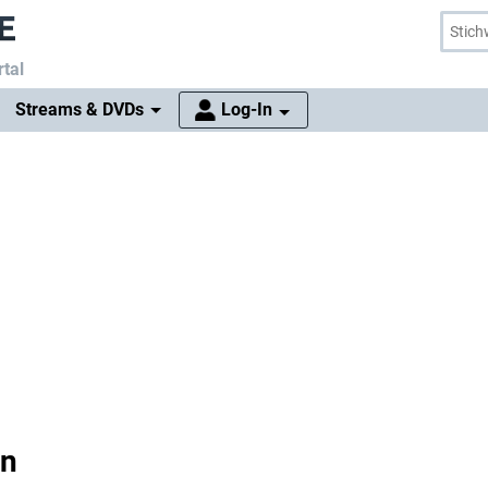
tal
Streams & DVDs
Log-In
an