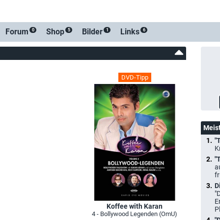
-Be
Forum
Shop
Bilder
Links
0
5
1
6
DVD-Tipp
Meis
"
K
"
a
f
D
"
E
Koffee with Karan
P
4 - Bollywood Legenden (OmU)