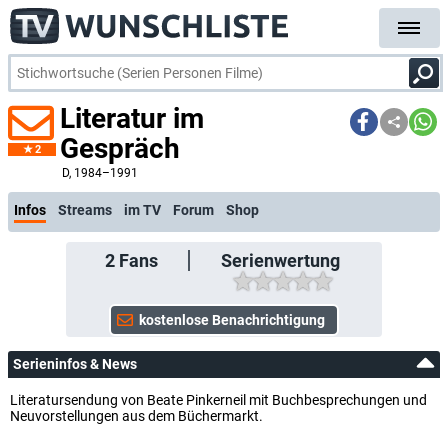
Literatur im
Gespräch
2
kostenlose E-Mail-Benachrichtigung bei Streaming- oder TV-Start
D
, 1984–1991
Infos
Streams
im TV
Forum
Shop
2
Fans
Serienwertung
Serieninfos & News
Literatursendung von Beate Pinkerneil mit Buchbesprechungen und
Neuvorstellungen aus dem Büchermarkt.