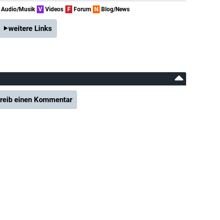
Audio/Musik
V
Videos
F
Forum
N
Blog/News
weitere Links
reib einen Kommentar