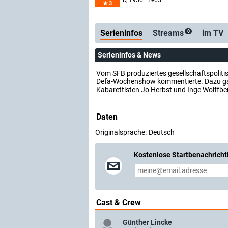
D
, 1956–1965
3
Serienticker
koste
Serieninfos
Streams
im TV
0
Serieninfos & News
Vom SFB produziertes gesellschaftspoliti
Defa-Wochenshow kommentierte. Dazu gab 
Kabarettisten Jo Herbst und Inge Wolffbe
Daten
Originalsprache:
Deutsch
Kostenlose Startbenachricht
Cast & Crew
Günther Lincke