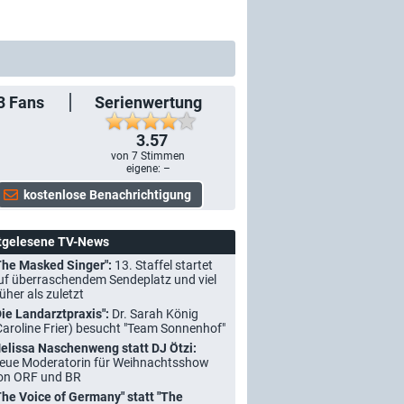
3
Fans
Serienwertung
3.57
von
7
Stimmen
eigene: –
tgelesene TV-News
The Masked Singer":
13. Staffel startet
uf überraschendem Sendeplatz und viel
rüher als zuletzt
Die Landarztpraxis":
Dr. Sarah König
Caroline Frier) besucht "Team Sonnenhof"
elissa Naschenweng statt DJ Ötzi:
eue Moderatorin für Weihnachtsshow
on ORF und BR
The Voice of Germany" statt "The