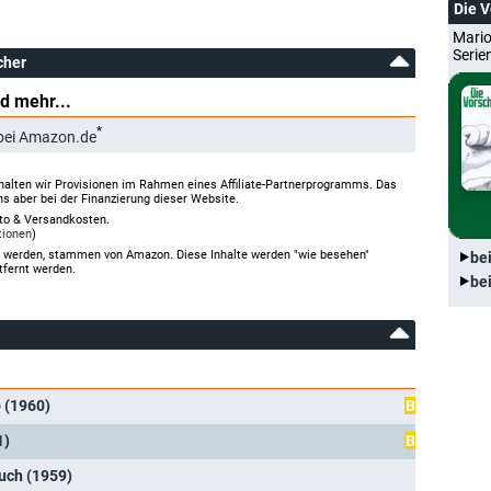
Die 
Mario
Serie
cher
d mehr...
*
bei Amazon.de
halten wir Provisionen im Rahmen eines Affiliate-Partnerprogramms. Das
ns aber bei der Finanzierung dieser Website.
rto & Versandkosten.
tionen
)
gt werden, stammen von Amazon. Diese Inhalte werden "wie besehen"
be
tfernt werden.
be
 (1960)
B
1)
B
uch (1959)