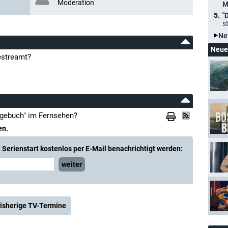
Moderation
M
"
s
Ne
Neue
estreamt?
agebuch" im Fernsehen?
en.
Serienstart kostenlos per E-Mail benachrichtigt werden:
weiter
isherige TV-Termine