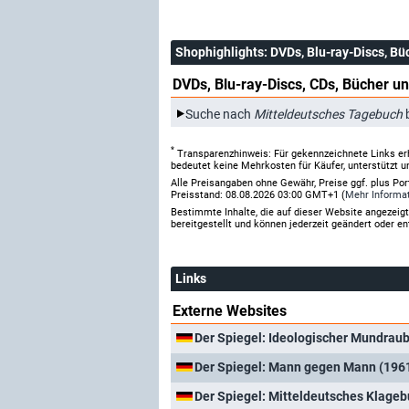
Shophighlights
: DVDs, Blu-ray-Discs, Bü
DVDs, Blu-ray-Discs, CDs, Bücher un
Suche nach
Mitteldeutsches Tagebuch
*
Transparenzhinweis: Für gekennzeichnete Links er
bedeutet keine Mehrkosten für Käufer, unterstützt u
Alle Preisangaben ohne Gewähr, Preise ggf. plus Po
Preisstand: 08.08.2026 03:00 GMT+1 (
Mehr Informa
Bestimmte Inhalte, die auf dieser Website angezei
bereitgestellt und können jederzeit geändert oder en
Links
Externe Websites
Der Spiegel: Ideologischer Mundraub
Der Spiegel: Mann gegen Mann (196
Der Spiegel: Mitteldeutsches Klageb