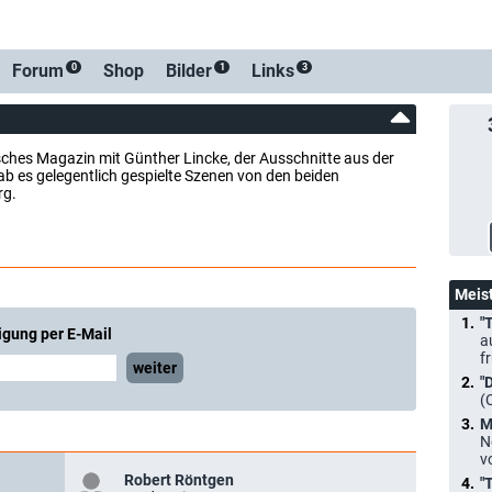
Forum
Shop
Bilder
Links
0
1
3
sches Magazin mit Günther Lincke, der Ausschnitte aus der
es gelegentlich gespielte Szenen von den beiden
rg.
Meis
"
igung per E-Mail
a
f
weiter
"
(
M
N
v
Robert Röntgen
"