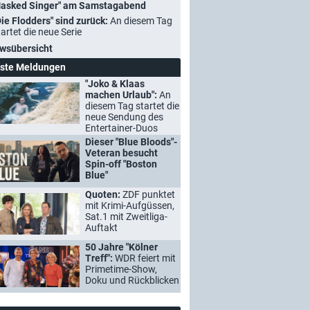
asked Singer" am Samstagabend
Die Flodders" sind zurück:
An diesem Tag
tartet die neue Serie
wsübersicht
ste Meldungen
"Joko & Klaas
machen Urlaub":
An
diesem Tag startet die
neue Sendung des
Entertainer-Duos
Dieser "Blue Bloods"-
Veteran besucht
Spin-off "Boston
Blue"
Quoten:
ZDF punktet
mit Krimi-Aufgüssen,
Sat.1 mit Zweitliga-
Auftakt
50 Jahre "Kölner
Treff":
WDR feiert mit
Primetime-Show,
Doku und Rückblicken