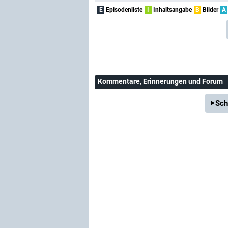
E
Episodenliste
I
Inhaltsangabe
B
Bilder
A
Kommentare
, Erinnerungen und Forum
Sch