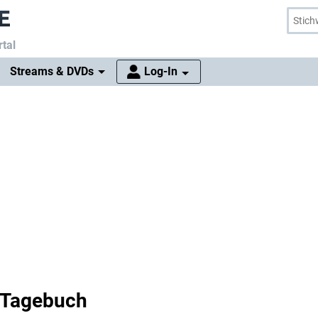
tal
Streams & DVDs
Log-In
 Tagebuch