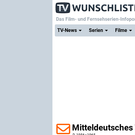
Das Film- und Fernsehserien-Infopor
TV-News
Serien
Filme
Mitteldeutsches