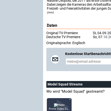
Nadine Leopold, die 2017 als erste Österre
Dabei zeigen die Kameras den Arbeitsallta
Freizeit- und Feieraktivitäten der jungen 
(mm)
Daten
Original TV-Premiere
Di, 04.09.20
Deutsche TV-Premiere
So, 07.
10.2
Originalsprache:
Englisch
Kostenlose Startbenachricht
Model Squad Streams
Wo wird "Model Squad" gestreamt?
Prime Video Zusatz-Kanäle