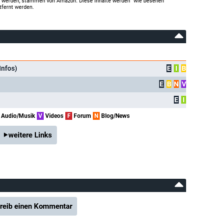
gt werden, stammen von Amazon. Diese Inhalte werden "wie besehen"
tfernt werden.
Infos)
E
I
B
E
B
N
V
E
I
Audio/Musik
V
Videos
F
Forum
N
Blog/News
weitere Links
reib einen Kommentar