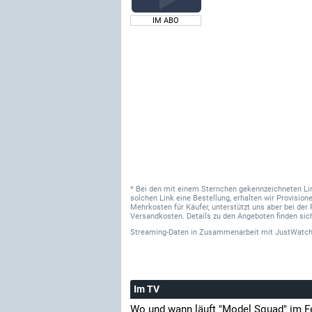
IM ABO
* Bei den mit einem Sternchen gekennzeichneten Links
solchen Link eine Bestellung, erhalten wir Provisi
Mehrkosten für Käufer, unterstützt uns aber bei der 
Versandkosten. Details zu den Angeboten finden sich
Streaming-Daten
in Zusammenarbeit mit
JustWatch
Im TV
Wo und wann läuft "Model Squad" im F