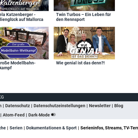
ela Katzenberger -
Twin Turbos – Ein Leben für
lienglück auf Mallorca
den Rennsport
große Modellbahn-
Wie genial ist das denn?!
kampf
KG
n
Datenschutz
Datenschutzeinstellungen
Newsletter
Blog
Atom-Feed
Dark-Mode
che
Serien
Dokumentationen & Sport
Serieninfos, Streams, TV-Ter