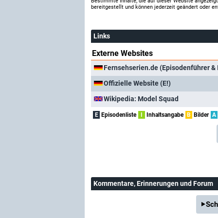
Bestimmte Inhalte, die auf dieser Website angezei
bereitgestellt und können jederzeit geändert oder en
Links
Externe Websites
Fernsehserien.de (Episodenführer & 
Offizielle Website (E!)
Wikipedia: Model Squad
E
Episodenliste
I
Inhaltsangabe
B
Bilder
A
Kommentare
, Erinnerungen und Forum
Sch