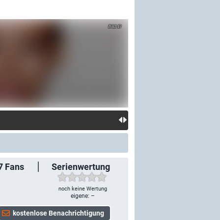
E!
7
Fans
Serienwertung
noch keine Wertung
eigene: –