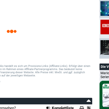
 handelt es sich um Provisions-Links (Affiliate-Links). Erfolgt über einen
Die 
onen im Rahmen eines Affiliate-Partnerprogramms. Das bedeutet keine
Finanzierung dieser Website. Alle Preise inkl. MwSt. und ggf. zuzüglich
Mario
 auf der jeweiligen Webseite.
Serie
.
ernsehen?
Komplettliste