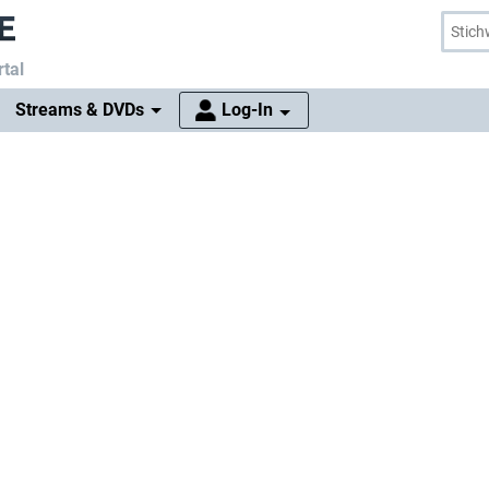
tal
Streams & DVDs
Log-In