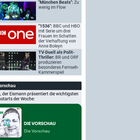
"München Beats":
Zu
wenig im Flow
"1536":
BBC und HBO
mit Serie um drei
Frauen im Schatten
der Verhaftung von
Anne Boleyn
TV-Duell als Polit-
Thriller:
BR und ORF
produzieren
besonderes Fernseh-
Kammerspiel
Vorschau
, der Eismann präsentiert die wichtigsten
nstarts der Woche: