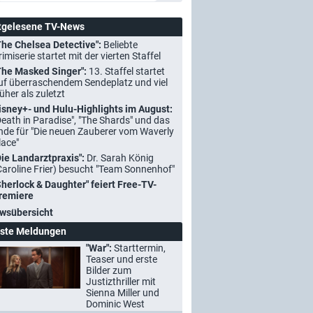
tgelesene TV-News
The Chelsea Detective":
Beliebte
rimiserie startet mit der vierten Staffel
The Masked Singer":
13. Staffel startet
uf überraschendem Sendeplatz und viel
rüher als zuletzt
isney+- und Hulu-Highlights im August:
Death in Paradise", "The Shards" und das
nde für "Die neuen Zauberer vom Waverly
lace"
Die Landarztpraxis":
Dr. Sarah König
Caroline Frier) besucht "Team Sonnenhof"
Sherlock & Daughter" feiert Free-TV-
remiere
wsübersicht
ste Meldungen
"War":
Starttermin,
Teaser und erste
Bilder zum
Justizthriller mit
Sienna Miller und
Dominic West