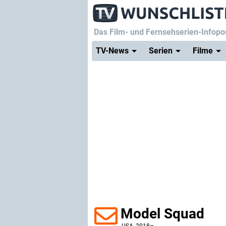
Das Film- und Fernsehserien-Infopor
TV-News
Serien
Filme
Model Squad