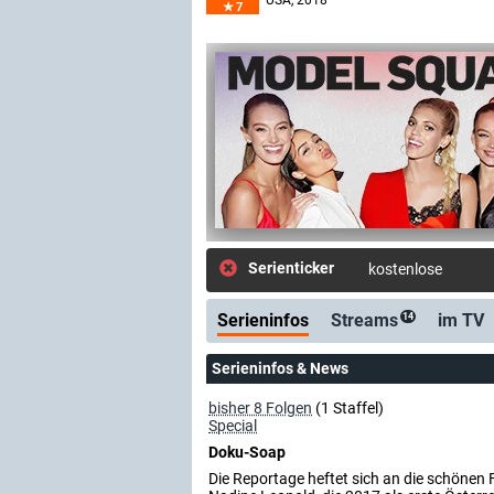
USA
, 2018–
7
Serienticker
kostenlose E-Mail
Serieninfos
Streams
im TV
14
Serieninfos & News
bisher 8 Folgen
(1 Staffel)
Special
Doku-Soap
Die Reportage heftet sich an die schönen 