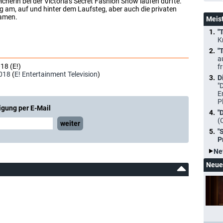
icherin bei der Victoria's Secret Fashion Show laufen durfte.
g am, auf und hinter dem Laufsteg, aber auch die privaten
Damen.
Meis
"
K
"
a
18 (E!)
f
018
(
E! Entertainment Television
)
D
"
E
P
igung per E-Mail
"
(
weiter
"
P
Ne
Neue