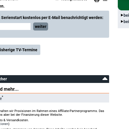
en.
be
Serienstart kostenlos per E-Mail benachrichtigt werden:
be
weiter
isherige TV-Termine
cher
d mehr...
*
e
halten wir Provisionen im Rahmen eines Affiliate-Partnerprogramms. Das
ns aber bei der Finanzierung dieser Website.
rto & Versandkosten.
tionen
)