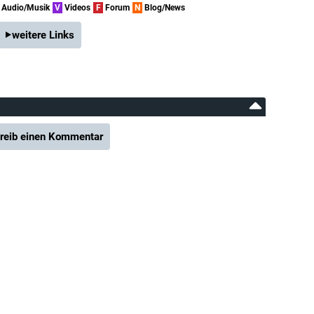
Audio/Musik
V
Videos
F
Forum
N
Blog/News
weitere Links
reib einen Kommentar