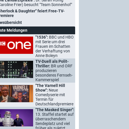
Die Landarztpraxis":
Dr. Sarah König
Caroline Frier) besucht "Team Sonnenhof"
Sherlock & Daughter" feiert Free-TV-
remiere
wsübersicht
ste Meldungen
"1536":
BBC und HBO
mit Serie um drei
Frauen im Schatten
der Verhaftung von
Anne Boleyn
TV-Duell als Polit-
Thriller:
BR und ORF
produzieren
besonderes Fernseh-
Kammerspiel
"The Varnell Hill
Show":
Neue
Comedyserie mit
Termin für
Deutschlandpremiere
"The Masked Singer":
13. Staffel startet auf
überraschendem
Sendeplatz und viel
früher als zuletzt