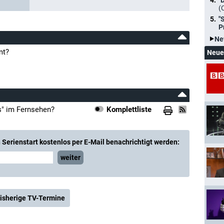
"
(
"
P
Ne
mt?
Neue
s" im Fernsehen?
Komplettliste
Serienstart kostenlos per E-Mail benachrichtigt werden:
weiter
isherige TV-Termine