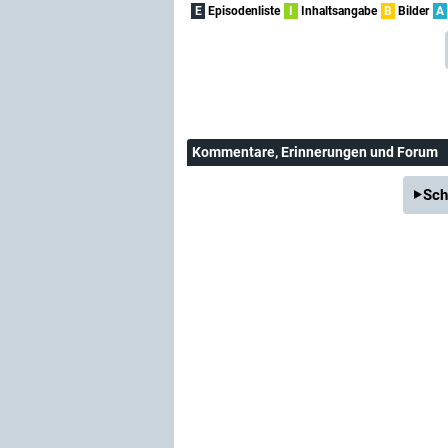
E
Episodenliste
I
Inhaltsangabe
B
Bilder
A
Kommentare
, Erinnerungen und Forum
Sch