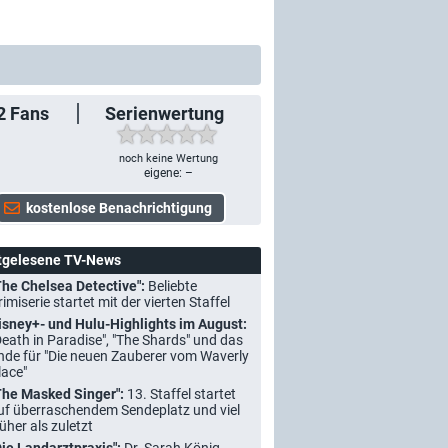
2
Fans
Serienwertung
noch keine Wertung
eigene: –
tgelesene TV-News
The Chelsea Detective":
Beliebte
rimiserie startet mit der vierten Staffel
isney+- und Hulu-Highlights im August:
Death in Paradise", "The Shards" und das
nde für "Die neuen Zauberer vom Waverly
lace"
The Masked Singer":
13. Staffel startet
uf überraschendem Sendeplatz und viel
rüher als zuletzt