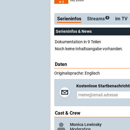
GB
, 2000
2
Serienticker
koste
Serieninfos
Streams
im TV
0
Serieninfos & News
Dokumentation in 9 Teilen
Noch keine Inhaltsangabe vorhanden.
Daten
Originalsprache:
Englisch
Kostenlose Startbenachricht
Cast & Crew
Monica Lewinsky
Moderation