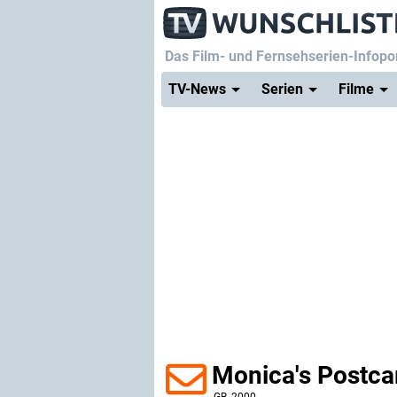
Das Film- und Fernsehserien-Infopor
TV-News
Serien
Filme
Monica's Postca