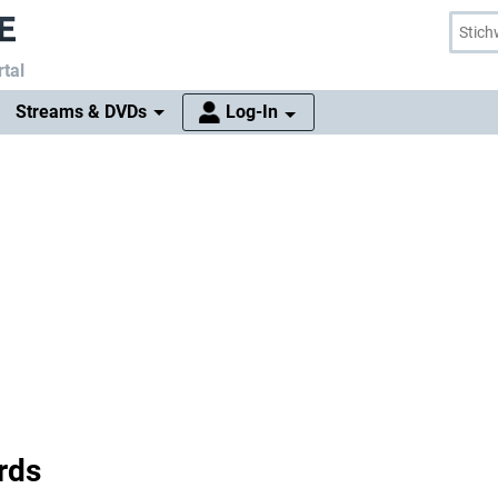
tal
Streams & DVDs
Log-In
rds