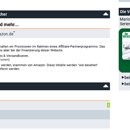
Die 
cher
Mario
Serie
d mehr...
*
azon.de
halten wir Provisionen im Rahmen eines Affiliate-Partnerprogramms. Das
ns aber bei der Finanzierung dieser Website.
rto & Versandkosten.
tionen
)
gt werden, stammen von Amazon. Diese Inhalte werden "wie besehen"
tfernt werden.
be
be
I