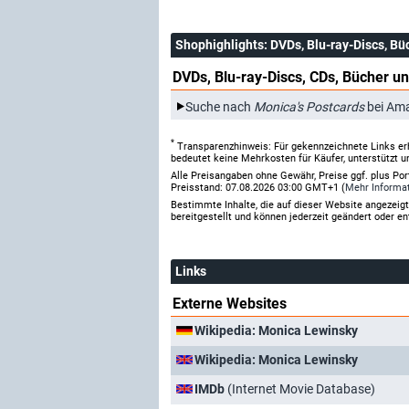
Shophighlights
: DVDs, Blu-ray-Discs, Bü
DVDs, Blu-ray-Discs, CDs, Bücher un
Suche nach
Monica's Postcards
bei Am
*
Transparenzhinweis: Für gekennzeichnete Links er
bedeutet keine Mehrkosten für Käufer, unterstützt u
Alle Preisangaben ohne Gewähr, Preise ggf. plus Po
Preisstand: 07.08.2026 03:00 GMT+1 (
Mehr Informa
Bestimmte Inhalte, die auf dieser Website angezei
bereitgestellt und können jederzeit geändert oder en
Links
Externe Websites
Wikipedia: Monica Lewinsky
Wikipedia: Monica Lewinsky
IMDb
(Internet Movie Database)