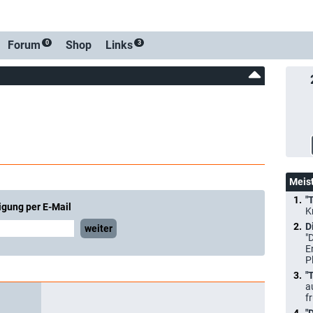
Forum
Shop
Links
0
3
Meis
"
igung per E-Mail
K
D
weiter
"
E
P
"
a
f