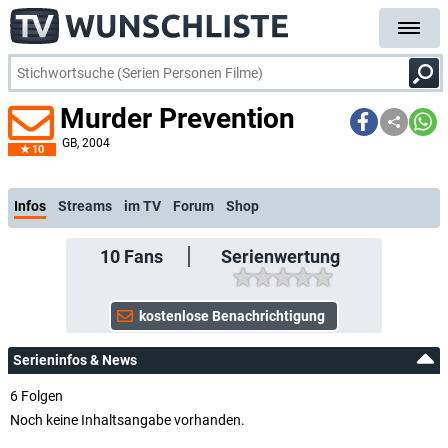
Murder Prevention
GB
, 2004
10
kostenlose E-Mail-Benachrichtigung bei Streaming- oder TV-Start
Infos
Streams
im TV
Forum
Shop
10
Fans
Serienwertung
Serieninfos & News
6 Folgen
Noch keine Inhaltsangabe vorhanden.