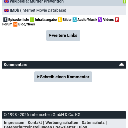
Wikipedia: Murder Prevention
I
IMDb
(Internet Movie Database)
E
Episodenliste
I
Inhaltsangabe
B
Bilder
A
Audio/Musik
V
Videos
F
Forum
N
Blog/News
weitere Links
Kommentare
Schreib einen Kommentar
© 1998 - 2026 imfernsehen GmbH & Co. KG
Impressum
Kontakt
Werbung schalten
Datenschutz
Datenschutzeinstellungen
Newsletter
Blog