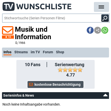
Musik und
Information
10
kostenlose E-Mail-Benachrichtigung bei Streaming- oder TV-Start
D
, 1966
Infos
Streams
im TV
Forum
Shop
10
Fans
Serienwertung
4.77
Serieninfos & News
Noch keine Inhaltsangabe vorhanden.