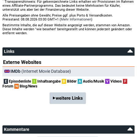
*
Transparenzhinweis: Für gekennzeichnete Links erhalten wir Provisionen im Rahmen
eines Affiliate-Partnerprogramms. Das bedeutet keine Mehrkosten für Käufer,
unterstützt uns aber bei der Finanzierung dieser Website.
Alle Preisangaben ohne Gewähr, Preise ggf. plus Porto & Versandkosten.
Preisstand: 08.08.2026 03:00 GMT+1 (
Mehr Informationen
)
Bestimmte Inhalte, die auf dieser Website angezeigt werden, stammen von Amazon.
Diese Inhalte werden "wie besehen" bereitgestellt und können jederzeit geändert oder
entfernt werden.
Links
Externe Websites
IMDb
(Internet Movie Database)
E
Episodenliste
I
Inhaltsangabe
B
Bilder
A
Audio/Musik
V
Videos
F
Forum
N
Blog/News
weitere Links
Kommentare