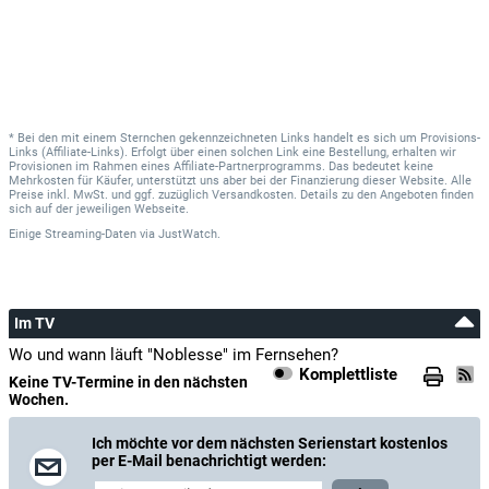
* Bei den mit einem Sternchen gekennzeichneten Links handelt es sich um Provisions-
Links (Affiliate-Links). Erfolgt über einen solchen Link eine Bestellung, erhalten wir
Provisionen im Rahmen eines Affiliate-Partnerprogramms. Das bedeutet keine
Mehrkosten für Käufer, unterstützt uns aber bei der Finanzierung dieser Website. Alle
Preise inkl. MwSt. und ggf. zuzüglich Versandkosten. Details zu den Angeboten finden
sich auf der jeweiligen Webseite.
Einige Streaming-Daten
via
JustWatch.
Im TV
Wo und wann läuft "Noblesse" im Fernsehen?
Komplettliste
Keine TV-Termine in den nächsten
Wochen.
Ich möchte vor dem nächsten Serienstart kostenlos
per E-Mail benachrichtigt werden: