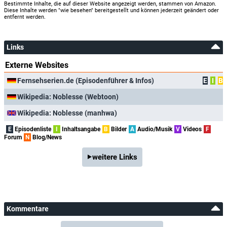
Bestimmte Inhalte, die auf dieser Website angezeigt werden, stammen von Amazon.
Diese Inhalte werden "wie besehen" bereitgestellt und können jederzeit geändert oder
entfernt werden.
Links
Externe Websites
Fernsehserien.de (Episodenführer & Infos)
E
I
B
Wikipedia: Noblesse (Webtoon)
Wikipedia: Noblesse (manhwa)
E
Episodenliste
I
Inhaltsangabe
B
Bilder
A
Audio/Musik
V
Videos
F
Forum
N
Blog/News
weitere Links
Kommentare