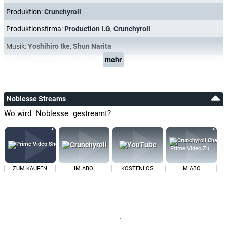
Produktion:
Crunchyroll
Produktionsfirma:
Production I.G
,
Crunchyroll
Musik:
Yoshihiro Ike
,
Shun Narita
mehr
Kamera:
Hideki Imaizumi
Noblesse Streams
Wo wird "Noblesse" gestreamt?
Prime Video Zusatz-K
ZUM KAUFEN
IM ABO
KOSTENLOS
IM ABO