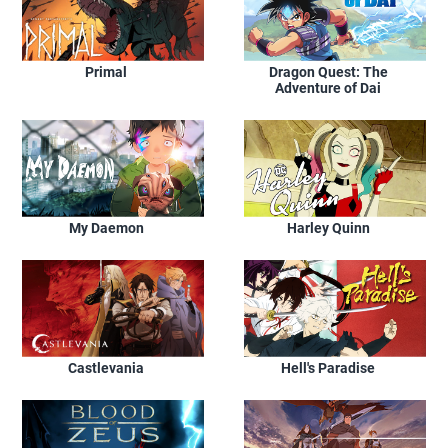
Primal
Dragon Quest: The
Adventure of Dai
My Daemon
Harley Quinn
Castlevania
Hell's Paradise