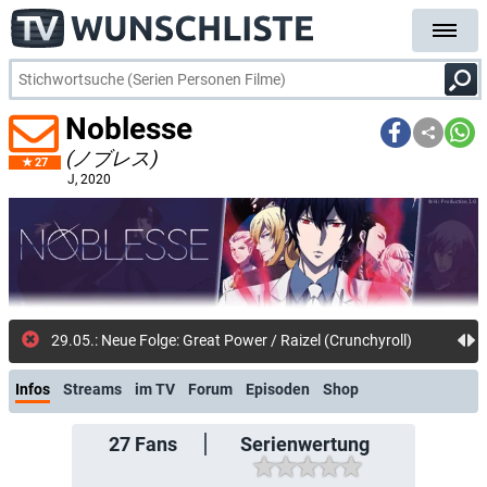
Noblesse
(ノブレス)
27
J
, 2020
29.05.: Neue Folge: Great Power / Raizel (Crunchyroll)
Infos
Streams
im TV
Forum
Episoden
Shop
27
Fans
Serienwertung