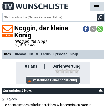
Noggin, der kleine
König
8
(Noggin the Nog)
kostenlose E-Mail-Benachrichtigung bei Streaming- oder TV-Start
GB
, 1959–1965
Infos
Streams
im TV
Forum
Episoden
Shop
8
Fans
Serienwertung
Serieninfos & News
21 Folgen
Die Abenteuer des erfindungsreichen Wikingerprinzen Noggin.