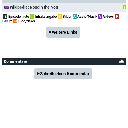
Wikipedia: Noggin the Nog
I
E
Episodenliste
I
Inhaltsangabe
B
Bilder
A
Audio/Musik
V
Videos
F
Forum
N
Blog/News
weitere Links
Kommentare
Schreib einen Kommentar