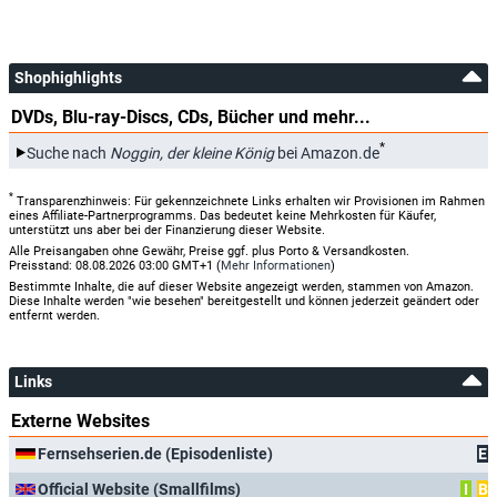
Shophighlights
DVDs, Blu-ray-Discs, CDs, Bücher und mehr...
*
Suche nach
Noggin, der kleine König
bei Amazon.de
*
Transparenzhinweis: Für gekennzeichnete Links erhalten wir Provisionen im Rahmen
eines Affiliate-Partnerprogramms. Das bedeutet keine Mehrkosten für Käufer,
unterstützt uns aber bei der Finanzierung dieser Website.
Alle Preisangaben ohne Gewähr, Preise ggf. plus Porto & Versandkosten.
Preisstand: 08.08.2026 03:00 GMT+1 (
Mehr Informationen
)
Bestimmte Inhalte, die auf dieser Website angezeigt werden, stammen von Amazon.
Diese Inhalte werden "wie besehen" bereitgestellt und können jederzeit geändert oder
entfernt werden.
Links
Externe Websites
Fernsehserien.de (Episodenliste)
E
Official Website (Smallfilms)
I
B