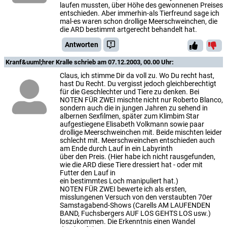
laufen mussten, über Höhe des gewonnenen Preises
entschieden. Aber immerhin-als Tierfreund sage ich
mal-es waren schon drollige Meerschweinchen, die
die ARD bestimmt artgerecht behandelt hat.
Antworten
Kranf&uuml;hrer Kralle
schrieb am 07.12.2003, 00.00 Uhr:
Claus, ich stimme Dir da voll zu. Wo Du recht hast,
hast Du Recht. Du vergisst jedoch gleichberechtigt
für die Geschlechter und Tiere zu denken. Bei
NOTEN FÜR ZWEI mischte nicht nur Roberto Blanco,
sondern auch die in jungen Jahren zu sehend in
albernen Sexfilmen, später zum Klimbim Star
aufgestiegene Elisabeth Volkmann sowie paar
drollige Meerschweinchen mit. Beide mischten leider
schlecht mit. Meerschweinchen entschieden auch
am Ende durch Lauf in ein Labyrinth
über den Preis. (Hier habe ich nicht rausgefunden,
wie die ARD diese Tiere dressiert hat - oder mit
Futter den Lauf in
ein bestimmtes Loch manipuliert hat.)
NOTEN FÜR ZWEI bewerte ich als ersten,
misslungenen Versuch von den verstaubten 70er
Samstagabend-Shows (Carells AM LAUFENDEN
BAND, Fuchsbergers AUF LOS GEHTS LOS usw.)
loszukommen. Die Erkenntnis einen Wandel