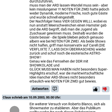
durchzuführen,
muss man der ARD lassen-Wandel muss sein - aber
kein misslungener !!! NOTEN FÜR ZWEI hatte jedoch
weder Dynamik, moderne Frische, noch gute Gäste
und wurde schnell eingestellt.
Der Nachfolger hiess VIER GEGEN WILLI, wobei es
nun anstatt Meerschweinchen einen Hamster gab
und die ARD begriff, daß man die Jugend als
Zuschauer gewinnen muss. Deshalb wurden die
Gäste besser - die Spiele blieben jedoch genauso
albern wie bei NOTEN FÜR ZWEI. Als beide Shows
nicht halfen, griff man konservativ auf Carell (DIE
VERFLIXTE 7, LASS DICH ÜBERRASCHEN) wieder
zurück und schuf noch die esoterische ASTRO-
SHOW !
Genau wie das Fernsehen der DDR mit
SHOWKOLADE und
GLÜCK MUSS MAN HABEN nicht besonders Super-
Highlights erschuf, war die marktwirtschaftliche
Idee mancher ARD-Shows nicht besonders
erbaulich-wie NOTEN FÜR ZWEI gut bewies.
Antworten
Claus
schrieb am 10.09.2003, 00.00 Uhr:
Ein weiterer Versuch von Roberto Blanco, sich als
Showmaster zu etablieren. Aber das Publikum
wollte weder ihn noch diesen Rohrkrepierer.