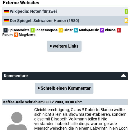
Externe Websites
Wikipedia: Noten für zwei
I
Der Spiegel: Schwarzer Humor (1980)
B
E
Episodenliste
I
Inhaltsangabe
B
Bilder
A
Audio/Musik
V
Videos
F
Forum
N
Blog/News
weitere Links
Kommentare
Schreib einen Kommentar
Kaffee-Kalle
schrieb am 08.12.2003, 00.00 Uhr:
Gleichberechtigung, Claus !! Roberto Blanco wollte
sich nicht allein als Showmaster etablieren, sondern
diese mit Elisabeth Volkmann teilen !! Nie
verstanden habe ich allerdings, warum gerade
Meerschweinchen, die in einem Labyrinth in ein Loch