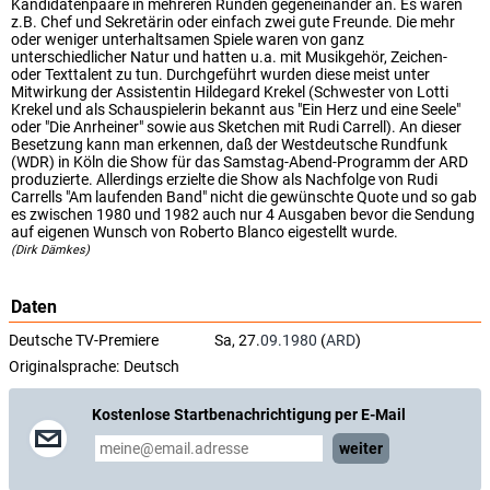
Kandidatenpaare in mehreren Runden gegeneinander an. Es waren
z.B. Chef und Sekretärin oder einfach zwei gute Freunde. Die mehr
oder weniger unterhaltsamen Spiele waren von ganz
unterschiedlicher Natur und hatten u.a. mit Musikgehör, Zeichen-
oder Texttalent zu tun. Durchgeführt wurden diese meist unter
Mitwirkung der Assistentin Hildegard Krekel (Schwester von Lotti
Krekel und als Schauspielerin bekannt aus "Ein Herz und eine Seele"
oder "Die Anrheiner" sowie aus Sketchen mit Rudi Carrell). An dieser
Besetzung kann man erkennen, daß der Westdeutsche Rundfunk
(WDR) in Köln die Show für das Samstag-Abend-Programm der ARD
produzierte. Allerdings erzielte die Show als Nachfolge von Rudi
Carrells "Am laufenden Band" nicht die gewünschte Quote und so gab
es zwischen 1980 und 1982 auch nur 4 Ausgaben bevor die Sendung
auf eigenen Wunsch von Roberto Blanco eigestellt wurde.
(Dirk Dämkes)
Daten
Deutsche TV-Premiere
Sa, 27.
09.1980
(
ARD
)
Originalsprache:
Deutsch
Kostenlose Startbenachrichtigung per E-Mail
weiter