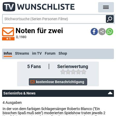
Noten für zwei
D
, 1980
5
Infos
Streams
im TV
Forum
Shop
5
Fans
Serienwertung
Serieninfos & News
4 Ausgaben
In der von dem farbigen Schlagersänger Roberto Blanco ("Ein
bisschen Spaß muß sein") moderierten Spielshow traten jeweils 2