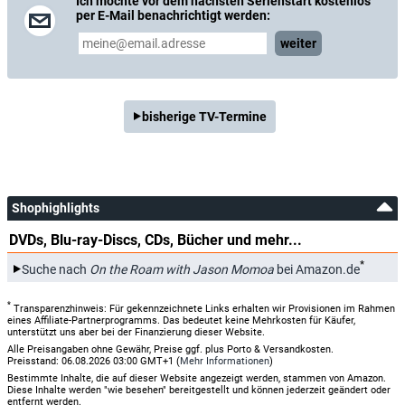
Ich möchte vor dem nächsten Serienstart kostenlos
per E-Mail benachrichtigt werden:
weiter
bisherige TV-Termine
Shophighlights
DVDs, Blu-ray-Discs, CDs, Bücher und mehr...
*
Suche nach
On the Roam with Jason Momoa
bei Amazon.de
*
Transparenzhinweis: Für gekennzeichnete Links erhalten wir Provisionen im Rahmen
eines Affiliate-Partnerprogramms. Das bedeutet keine Mehrkosten für Käufer,
unterstützt uns aber bei der Finanzierung dieser Website.
Alle Preisangaben ohne Gewähr, Preise ggf. plus Porto & Versandkosten.
Preisstand: 06.08.2026 03:00 GMT+1 (
Mehr Informationen
)
Bestimmte Inhalte, die auf dieser Website angezeigt werden, stammen von Amazon.
Diese Inhalte werden "wie besehen" bereitgestellt und können jederzeit geändert oder
entfernt werden.