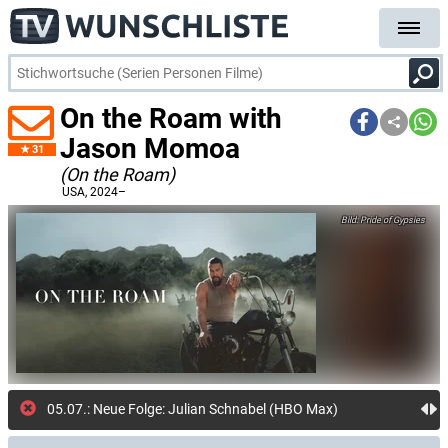
On the Roam with
Jason Momoa
31
(On the Roam)
USA
, 2024–
Pride of Gypsies
05.07.: Neue Folge: Julian Schnabel (HBO Max)