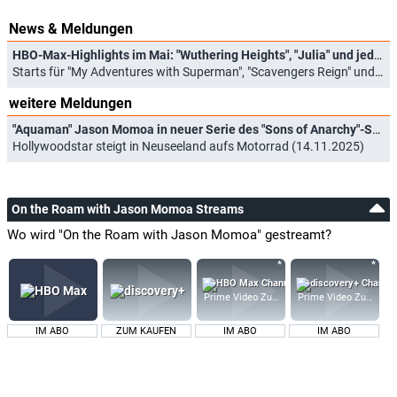
News & Meldungen
HBO-Max-Highlights im Mai: "Wuthering Heights", "Julia" und jede Menge gute Animationsserien
Starts für "My Adventures with Superman", "Scavengers Reign" und neue "Rick and Morty"-Staffel (01.05.2026)
weitere Meldungen
"Aquaman" Jason Momoa in neuer Serie des "Sons of Anarchy"-Schöpfers
Hollywoodstar steigt in Neuseeland aufs Motorrad (14.11.2025)
On the Roam with Jason Momoa Streams
Wo wird "On the Roam with Jason Momoa" gestreamt?
Prime Video Zusatz-Kanäle
Prime Video Zusatz-K
IM ABO
ZUM KAUFEN
IM ABO
IM ABO