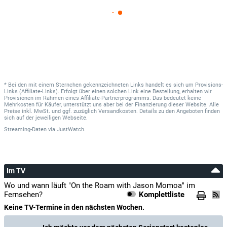
* Bei den mit einem Sternchen gekennzeichneten Links handelt es sich um Provisions-
Links (Affiliate-Links). Erfolgt über einen solchen Link eine Bestellung, erhalten wir
Provisionen im Rahmen eines Affiliate-Partnerprogramms. Das bedeutet keine
Mehrkosten für Käufer, unterstützt uns aber bei der Finanzierung dieser Website. Alle
Preise inkl. MwSt. und ggf. zuzüglich Versandkosten. Details zu den Angeboten finden
sich auf der jeweiligen Webseite.
Streaming-Daten
via
JustWatch.
Im TV
Wo und wann läuft "On the Roam with Jason Momoa" im
Fernsehen?
Komplettliste
Keine TV-Termine in den nächsten Wochen.