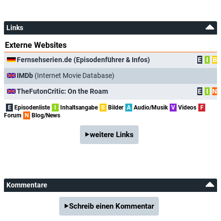
Links
Externe Websites
Fernsehserien.de (Episodenführer & Infos)
E
I
B
IMDb
(Internet Movie Database)
TheFutonCritic: On the Roam
E
I
N
E
Episodenliste
I
Inhaltsangabe
B
Bilder
A
Audio/Musik
V
Videos
F
Forum
N
Blog/News
weitere Links
Kommentare
Schreib einen Kommentar