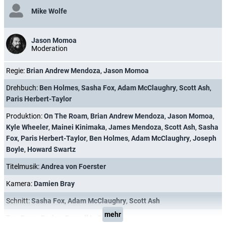
Mike Wolfe
Jason Momoa
Moderation
Regie:
Brian Andrew Mendoza
,
Jason Momoa
Drehbuch:
Ben Holmes
,
Sasha Fox
,
Adam McClaughry
,
Scott Ash
,
Paris Herbert-Taylor
Produktion:
On The Roam
,
Brian Andrew Mendoza
,
Jason Momoa
,
Kyle Wheeler
,
Mainei Kinimaka
,
James Mendoza
,
Scott Ash
,
Sasha
Fox
,
Paris Herbert-Taylor
,
Ben Holmes
,
Adam McClaughry
,
Joseph
Boyle
,
Howard Swartz
Titelmusik:
Andrea von Foerster
Kamera:
Damien Bray
Schnitt:
Sasha Fox
,
Adam McClaughry
,
Scott Ash
mehr
Ton:
Bryan Parker
,
Pernell L. Salinas