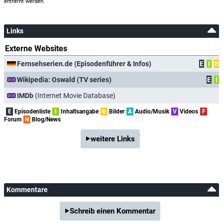
entfernt werden.
Links
Externe Websites
Fernsehserien.de (Episodenführer & Infos)
E
I
B
Wikipedia: Oswald (TV series)
E
I
IMDb
(Internet Movie Database)
E
Episodenliste
I
Inhaltsangabe
B
Bilder
A
Audio/Musik
V
Videos
F
Forum
N
Blog/News
weitere Links
Kommentare
Schreib einen Kommentar