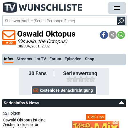
Oswald Oktopus
(Oswald, the Octopus)
30
kostenlose E
GB/USA
, 2001–2002
Infos
Streams
im TV
Forum
Episoden
Shop
30
Fans
Serienwertung
Serieninfos & News
52 Folgen
DVD-Tipp
Oswald Oktopus ist eine
Zeichentrickserie für