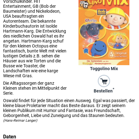
Vorschulkinder. HIT
Entertainment, GB (Bob der
Baumeister) und Nickelodeon,
USA beauftragten ein
Autorenteam. Die bekannte
Kinderbuchautorin ist Isolde
Hartmann-Karg. Die Entwicklung
des niedlichen Oswald hat es ihr
angetan. Hartmann-Karg schuf
für den kleinen Octopus eine
fantastisch, bunte Welt mit vielen
lustigen Details z.B. sehen die
Häuser aus wie Torten und die
Busse wie Toaster, die
Toggolino Mix
Landschaften wie eine karge
Wiese mit Gras.
Die Alltagssorgen der ganz
Kleinen stehen im Mittelpunkt der
*
Bestellen
Serie.
Oswald findet für jede Situation einen Ausweg. Egal was passiert, der
kleine blaue Proletarier macht das Beste daraus. Er zeigt seinem
kleinen Publikum mit Humor und Fantasie, was Freundschaft,
Geborgenheit, Liebe und Zuneigung und das Staunen bedeuten.
(Hans-Reimar Langer)
Daten