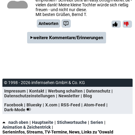
empfehlen? Schreibt bitte an easy.otto@freenet.de -
vielen dank! Meine kleine Tochter würde sich rießig
freuen - und nicht nur diese.
Mit besten Grüßen, Bernd T.
Antworten
weitere Kommentare/Erinnerungen
© 1998 - 2026 imfernsehen GmbH & Co. KG
Impressum
Kontakt
Werbung schalten
Datenschutz
Datenschutzeinstellungen
Newsletter
Blog
Facebook
Bluesky
X.com
RSS-Feed
Atom-Feed
Dark-Mode
nach oben
Hauptseite
Stichwortsuche
Serien
Animation & Zeichentrick
Serieninfos, Streams, TV-Termine, News, Links zu "Oswald