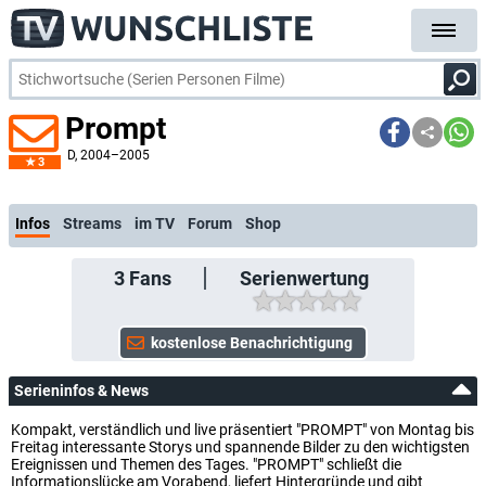
Prompt
D
, 2004–2005
3
k
Infos
Streams
im TV
Forum
Shop
3
Fans
Serienwertung
Serieninfos & News
Kompakt, verständlich und live präsentiert "PROMPT" von Montag bis
Freitag interessante Storys und spannende Bilder zu den wichtigsten
Ereignissen und Themen des Tages. "PROMPT" schließt die
Informationslücke am Vorabend, liefert Hintergründe und gibt