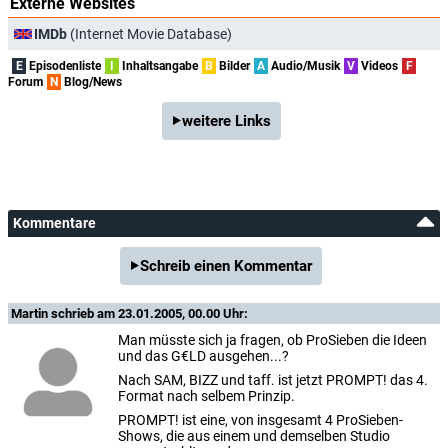
Externe Websites
IMDb
(Internet Movie Database)
E
Episodenliste
I
Inhaltsangabe
B
Bilder
A
Audio/Musik
V
Videos
F
Forum
N
Blog/News
weitere Links
Kommentare
Schreib einen Kommentar
Martin
schrieb am 23.01.2005, 00.00 Uhr:
Man müsste sich ja fragen, ob ProSieben die Ideen
und das G€LD ausgehen...?
Nach SAM, BIZZ und taff. ist jetzt PROMPT! das 4.
Format nach selbem Prinzip.
PROMPT! ist eine, von insgesamt 4 ProSieben-
Shows, die aus einem und demselben Studio