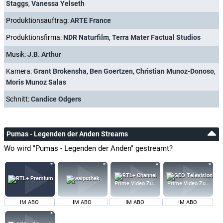
Staggs
,
Vanessa Yelseth
Produktionsauftrag:
ARTE France
Produktionsfirma:
NDR Naturfilm
,
Terra Mater Factual Studios
Musik:
J.B. Arthur
Kamera:
Grant Brokensha
,
Ben Goertzen
,
Christian Munoz-Donoso
,
Moris Munoz Salas
Schnitt:
Candice Odgers
Pumas - Legenden der Anden Streams
Wo wird "Pumas - Legenden der Anden" gestreamt?
Prime Video Zusatz-Kanäle
Prime Video Zusatz-K
IM ABO
IM ABO
IM ABO
IM ABO