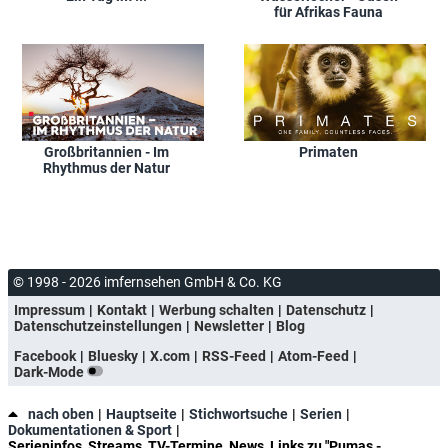
für Afrikas Fauna
Großbritannien - Im
Primaten
Rhythmus der Natur
© 1998 - 2026 imfernsehen GmbH & Co. KG
Impressum
Kontakt
Werbung schalten
Datenschutz
Datenschutzeinstellungen
Newsletter
Blog
Facebook
Bluesky
X.com
RSS-Feed
Atom-Feed
Dark-Mode
nach oben
Hauptseite
Stichwortsuche
Serien
Dokumentationen & Sport
Serieninfos, Streams, TV-Termine, News, Links zu "Pumas -