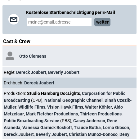
Kostenlose Startbenachrichtigung per E-Mail
weiter
Cast & Crew
Otto Clemens
Regie:
Dereck Joubert
,
Beverly Joubert
Drehbuch:
Dereck Joubert
Produktion:
Studio Hamburg DocLights
,
Corporation for Public
Broadcasting
(CPB),
National Geographic Channel
,
Dinah Czezik-
Müller
,
Wildlife Films
,
Vision Hawk Films
,
Walter Köhler
,
Aldo
Metzelaar
,
Mark Fletcher Productions
,
Thirteen Productions
,
Public Broadcasting Service
(PBS),
Casey Anderson
,
René
Araneda
,
Vanessa Garnick Boshoff
,
Traude Botha
,
Lorna Gibson
,
Dereck Joubert
,
Beverly Joubert
,
Christian Munoz-Donoso
,
Deny