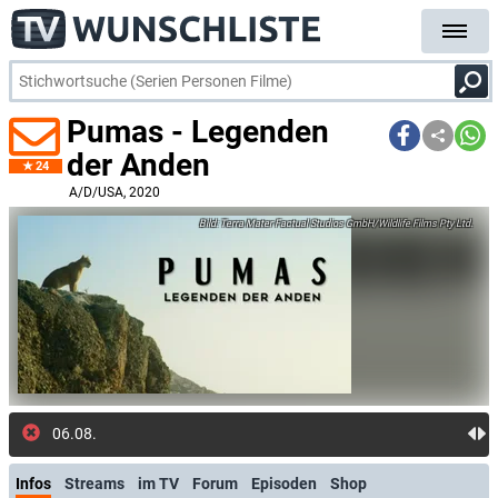
Pumas - Legenden
der Anden
24
A/D/USA
, 2020
Terra Mater Factual Studios GmbH/Wildlife Films Pty Ltd.
06.08.: Neue Folge: S1E2 (RT
Infos
Streams
im TV
Forum
Episoden
Shop