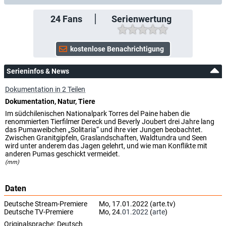
24
Fans
Serienwertung
Serieninfos & News
Dokumentation in 2 Teilen
Dokumentation, Natur, Tiere
Im südchilenischen Nationalpark Torres del Paine haben die
renommierten Tierfilmer Dereck und Beverly Joubert drei Jahre lang
das Pumaweibchen „Solitaria“ und ihre vier Jungen beobachtet.
Zwischen Granitgipfeln, Graslandschaften, Waldtundra und Seen
wird unter anderem das Jagen gelehrt, und wie man Konflikte mit
anderen Pumas geschickt vermeidet.
(mm)
Daten
Deutsche Stream-Premiere
Mo, 17.01.2022 (arte.tv)
Deutsche TV-Premiere
Mo, 24.
01.2022
(
arte
)
Originalsprache:
Deutsch