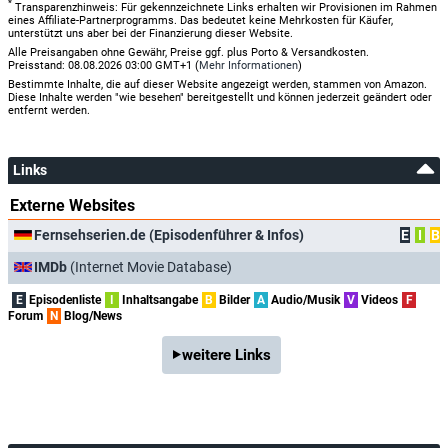
*
Transparenzhinweis: Für gekennzeichnete Links erhalten wir Provisionen im Rahmen
eines Affiliate-Partnerprogramms. Das bedeutet keine Mehrkosten für Käufer,
unterstützt uns aber bei der Finanzierung dieser Website.
Alle Preisangaben ohne Gewähr, Preise ggf. plus Porto & Versandkosten.
Preisstand: 08.08.2026 03:00 GMT+1 (
Mehr Informationen
)
Bestimmte Inhalte, die auf dieser Website angezeigt werden, stammen von Amazon.
Diese Inhalte werden "wie besehen" bereitgestellt und können jederzeit geändert oder
entfernt werden.
Links
Externe Websites
Fernsehserien.de (Episodenführer & Infos)
E
I
B
IMDb
(Internet Movie Database)
E
Episodenliste
I
Inhaltsangabe
B
Bilder
A
Audio/Musik
V
Videos
F
Forum
N
Blog/News
weitere Links