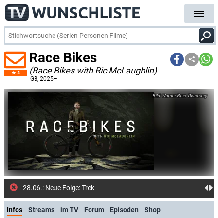
Race Bikes
(Race Bikes with Ric McLaughlin)
4
GB
, 2025–
Warner Bros. Discovery
28.06.: Neue Folge: Trek Session (discov
Infos
Streams
im TV
Forum
Episoden
Shop