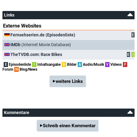
Links
Externe Websites
Fernsehserien.de (Episodenliste)
E
IMDb
(Internet Movie Database)
TheTVDB.com: Race Bikes
E
I
E
Episodenliste
I
Inhaltsangabe
B
Bilder
A
Audio/Musik
V
Videos
F
Forum
N
Blog/News
weitere Links
Kommentare
Schreib einen Kommentar