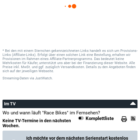
* Bei den mit einem Sternchen gekennzeichneten Links handelt es sich um Provisions-
Links (Affiliate-Links). Erfolgt über einen solchen Link eine Bestellung, erhalten wir
Provisionen im Rahmen eines Affiliate-Partnerprogramms. Das bedeutet keine
Mehrkosten für Käufer, unterstützt uns aber bei der Finanzierung dieser Website. Alle
Preise inkl. MwSt. und ggf. zuzüglich Versandkosten. Details zu den Angeboten finden
sich auf der jeweiligen Webseite.
Streaming-Daten
via
JustWatch.
Im TV
Wo und wann läuft "Race Bikes" im Fernsehen?
Komplettliste
Keine TV-Termine in den nächsten
Wochen.
Ich möchte vor dem nächsten Serienstart kostenlos