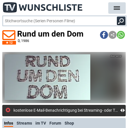
Rund um den Dom
D
, 1986
12
WDR
kostenlose E-Mail-Benachrichtigung bei Streaming- oder TV-Start
Infos
Streams
im TV
Forum
Shop