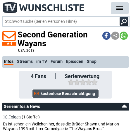
Second Generation
Wayans
4
kostenlose E-Mail-Benachrichtigung bei Streaming- oder TV-Start
USA
, 2013
Infos
Streams
im TV
Forum
Episoden
Shop
4
Fans
Serienwertung
Serieninfos & News
10 Folgen
(1 Staffel)
Es ist schon ein Weilchen her, dass die Brüder Shawn und Marlon
Wayans 1995 mit ihrer Comedyserie "The Wayans Bros."