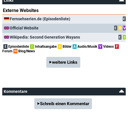
Links
Externe Websites
Fernsehserien.de (Episodenliste)
E
Official Website
E
B
V
Wikipedia: Second Generation Wayans
E
I
E
Episodenliste
I
Inhaltsangabe
B
Bilder
A
Audio/Musik
V
Videos
F
Forum
N
Blog/News
weitere Links
Kommentare
Schreib einen Kommentar